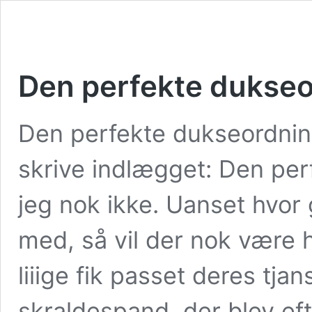
Den perfekte dukse
Den perfekte dukseordnin
skrive indlægget: Den per
jeg nok ikke. Uanset hvor 
med, så vil der nok være hu
liiige fik passet deres tja
skraldespand, der blev eft