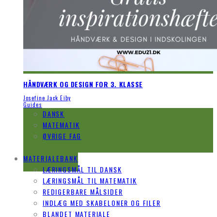
HÅNDVÆRK OG DESIGN FOR 3. KLASSE
Josefine Jack Eiby
Guides
DANSK
MATEMATIK
ØVRIGE FAG
GUIDES
MATERIALEBANK
LÆRINGSMÅL TIL DANSK
LÆRINGSMÅL TIL MATEMATIK
REDIGERBARE MÅLSIDER
INDLÆG MED SKABELONER OG FILER
BLANDET MATERIALE