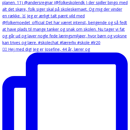
🙋‍♀️ Hej med dig! Jeg er Josefine, 44 år, lærer og