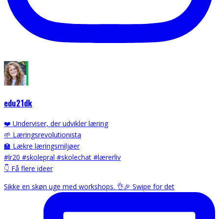
edu21dk
❤️ Underviser, der udvikler læring
🌱 Læringsrevolutionista
🏫 Lækre læringsmiljøer
#lr20 #skolepral #skolechat #lærerliv
👇 Få flere ideer
Sikke en skøn uge med workshops. 👌🎉 Swipe for det