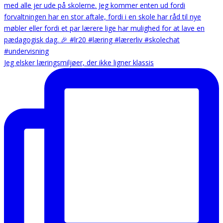
Jeg elsker læringsmiljøer, der ikke ligner klassis