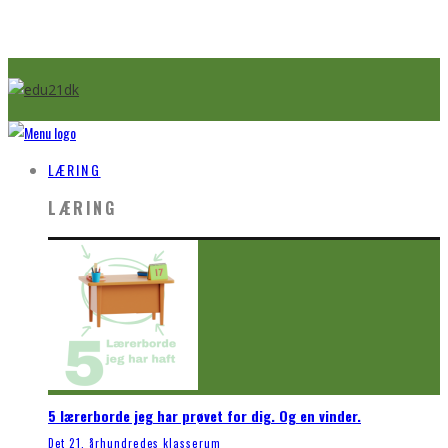
LÆRING
LÆRING
5 lærerborde jeg har prøvet for dig. Og en vinder.
Det 21. århundredes klasserum