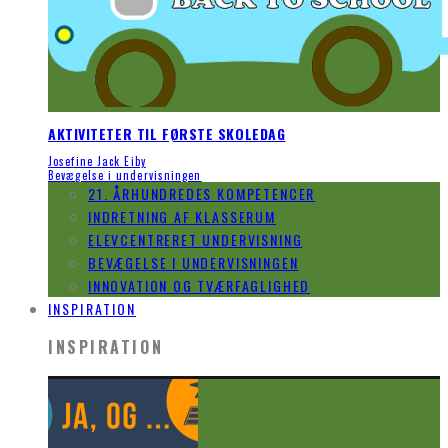
AKTIVITETER TIL FØRSTE SKOLEDAG
Josefine Jack Eiby
Bevægelse i undervisningen
21. ÅRHUNDREDES KOMPETENCER
INDRETNING AF KLASSERUM
ELEVCENTRERET UNDERVISNING
BEVÆGELSE I UNDERVISNINGEN
INNOVATION OG TVÆRFAGLIGHED
INSPIRATION
INSPIRATION