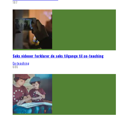
187
Seks videoer forklarer de seks tilgange til co-teaching
Co-teaching
686