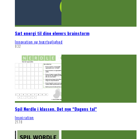
Sæt energi til dine elevers brainstorm
Innovation og tværfaglighed
832
Spil Nerdle i klassen. Det nye “Dagens tal”
Inspiration
2178