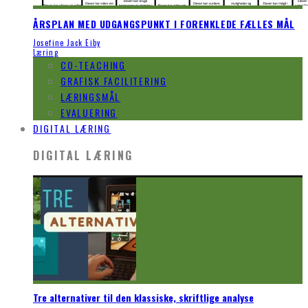
ÅRSPLAN MED UDGANGSPUNKT I FORENKLEDE FÆLLES MÅL
Josefine Jack Eiby
Læring
CO-TEACHING
GRAFISK FACILITERING
LÆRINGSMÅL
EVALUERING
DIGITAL LÆRING
DIGITAL LÆRING
Tre alternativer til den klassiske, skriftlige analyse