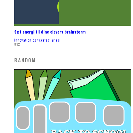
Sæt energi til dine elevers brainstorm
Innovation og tværfaglighed
832
RANDOM