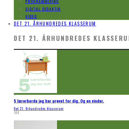
PROGRAMMERING
DIGITAL DIDAKTIK
VIDEO
DET 21. ÅRHUNDREDES KLASSERUM
DET 21. ÅRHUNDREDES KLASSER
5 lærerborde jeg har prøvet for dig. Og en vinder.
Det 21. århundredes klasserum
188