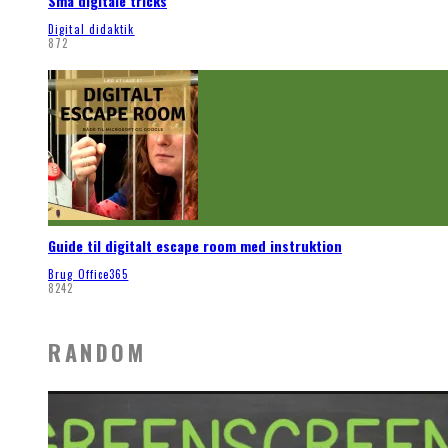
Små digitale tricks
Digital didaktik
872
Guide til digitalt escape room med instruktion
Brug Office365
8242
RANDOM