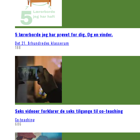
5 lærerborde jeg har prøvet for dig. Og en vinder.
Det 21. århundredes klasserum
188
Seks videoer forklarer de seks tilgange til co-teaching
Co-teaching
686