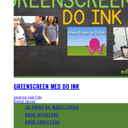
GREENSCREEN MED DO INK
Josefine Jack Eiby
Digital læring
3D-PRINT OG MODELLERING
BRUG OFFICE365
BRUG SKOLETUBE