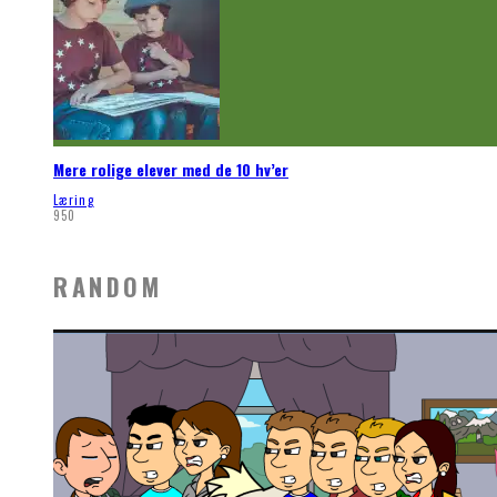
Mere rolige elever med de 10 hv’er
Læring
950
RANDOM