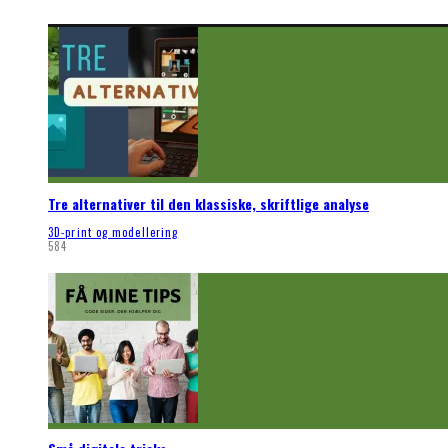
Tre alternativer til den klassiske, skriftlige analyse
3D-print og modellering
584