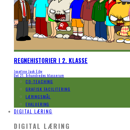
REGNEHISTORIER I 2. KLASSE
Josefine Jack Eiby
Det 21. århundredes klasserum
CO-TEACHING
GRAFISK FACILITERING
LÆRINGSMÅL
EVALUERING
DIGITAL LÆRING
DIGITAL LÆRING