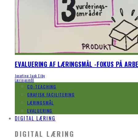
EVALUERING AF LÆRINGSMÅL -FOKUS PÅ ARB
Josefine Jack Eiby
Læringsmål
CO-TEACHING
GRAFISK FACILITERING
LÆRINGSMÅL
EVALUERING
DIGITAL LÆRING
DIGITAL LÆRING