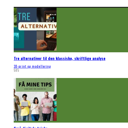
Tre alternativer til den klassiske, skriftlige analyse
3D-print og modellering
585