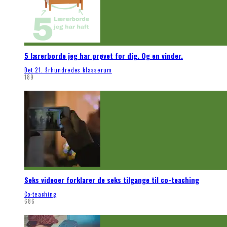
5 lærerborde jeg har prøvet for dig. Og en vinder.
Det 21. århundredes klasserum
189
Seks videoer forklarer de seks tilgange til co-teaching
Co-teaching
686