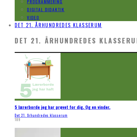
PROGRAMMERING
DIGITAL DIDAKTIK
VIDEO
DET 21. ÅRHUNDREDES KLASSERUM
DET 21. ÅRHUNDREDES KLASSER
5 lærerborde jeg har prøvet for dig. Og en vinder.
Det 21. århundredes klasserum
189