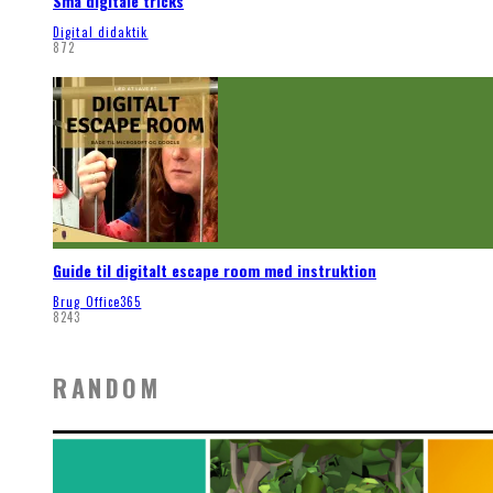
Små digitale tricks
Digital didaktik
872
Guide til digitalt escape room med instruktion
Brug Office365
8243
RANDOM