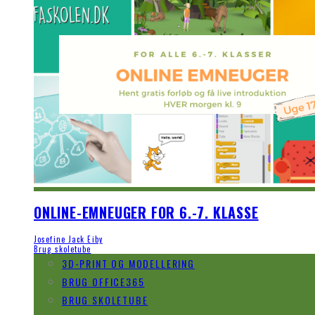
ONLINE-EMNEUGER FOR 6.-7. KLASSE
Josefine Jack Eiby
Brug skoletube
3D-PRINT OG MODELLERING
BRUG OFFICE365
BRUG SKOLETUBE