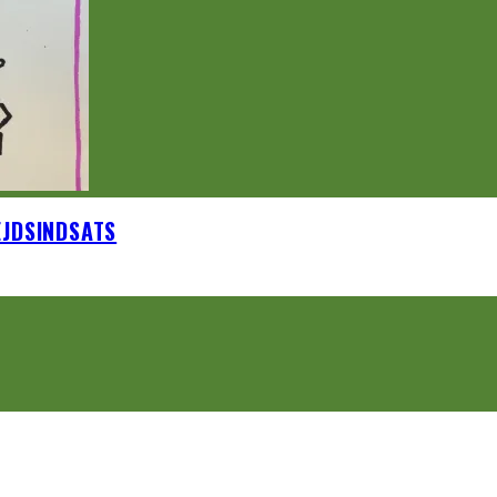
EJDSINDSATS