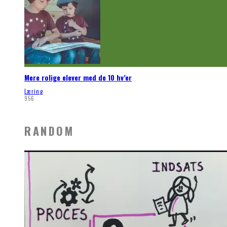
Mere rolige elever med de 10 hv’er
Læring
956
RANDOM