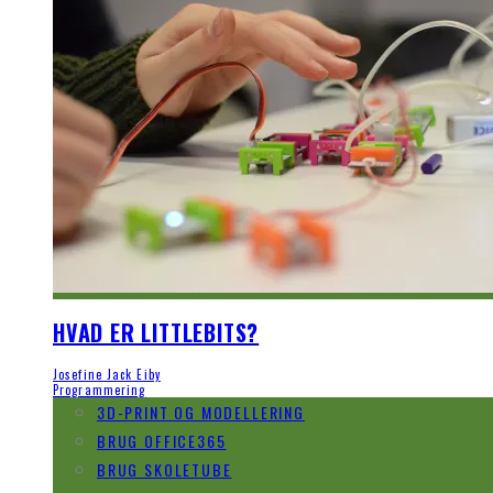
HVAD ER LITTLEBITS?
Josefine Jack Eiby
Programmering
3D-PRINT OG MODELLERING
BRUG OFFICE365
BRUG SKOLETUBE