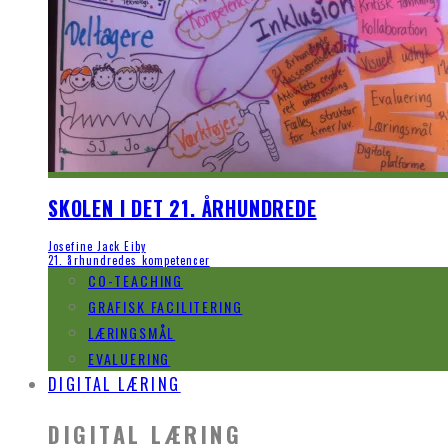
SKOLEN I DET 21. ÅRHUNDREDE
Josefine Jack Eiby
21. århundredes kompetencer
CO-TEACHING
GRAFISK FACILITERING
LÆRINGSMÅL
EVALUERING
DIGITAL LÆRING
DIGITAL LÆRING