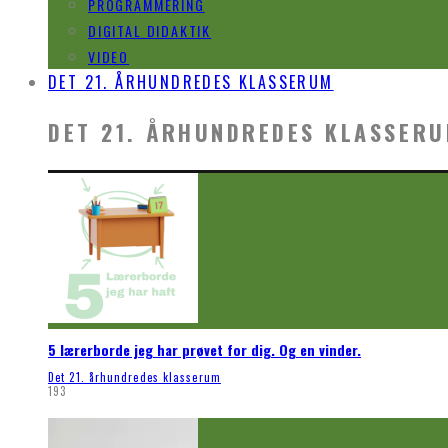
PROGRAMMERING
DIGITAL DIDAKTIK
VIDEO
DET 21. ÅRHUNDREDES KLASSERUM
DET 21. ÅRHUNDREDES KLASSER
5 lærerborde jeg har prøvet for dig. Og en vinder.
Det 21. århundredes klasserum
193