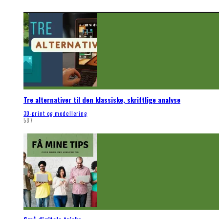
Tre alternativer til den klassiske, skriftlige analyse
3D-print og modellering
587