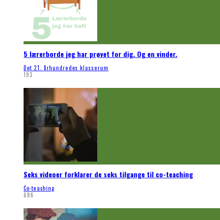
5 lærerborde jeg har prøvet for dig. Og en vinder.
Det 21. århundredes klasserum
193
Seks videoer forklarer de seks tilgange til co-teaching
Co-teaching
686