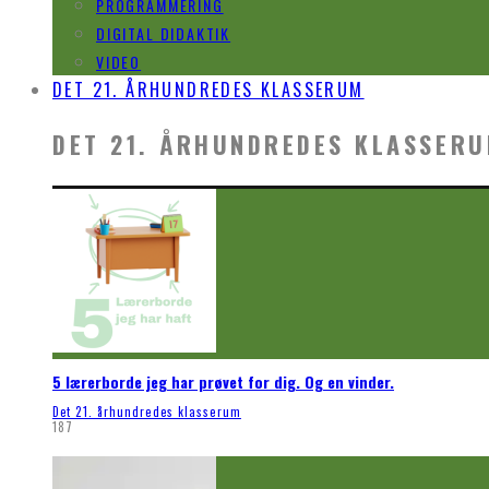
PROGRAMMERING
DIGITAL DIDAKTIK
VIDEO
DET 21. ÅRHUNDREDES KLASSERUM
DET 21. ÅRHUNDREDES KLASSER
5 lærerborde jeg har prøvet for dig. Og en vinder.
Det 21. århundredes klasserum
187