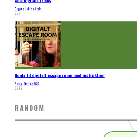
Små digitale tricks
Digital didaktik
871
Guide til digitalt escape room med instruktion
Brug Office365
8242
RANDOM