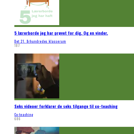
5 lærerborde jeg har prøvet for dig. Og en vinder.
Det 21. århundredes klasserum
187
Seks videoer forklarer de seks tilgange til co-teaching
Co-teaching
686