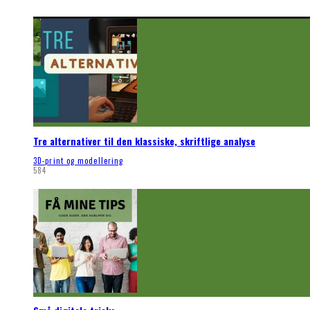
Tre alternativer til den klassiske, skriftlige analyse
3D-print og modellering
584