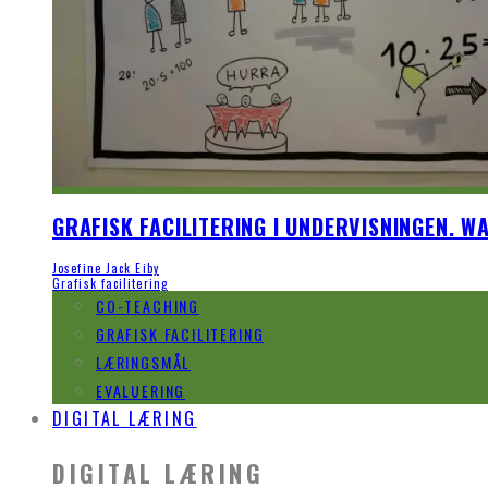
GRAFISK FACILITERING I UNDERVISNINGEN. W
Josefine Jack Eiby
Grafisk facilitering
CO-TEACHING
GRAFISK FACILITERING
LÆRINGSMÅL
EVALUERING
DIGITAL LÆRING
DIGITAL LÆRING