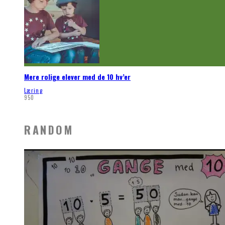
Mere rolige elever med de 10 hv’er
Læring
950
RANDOM