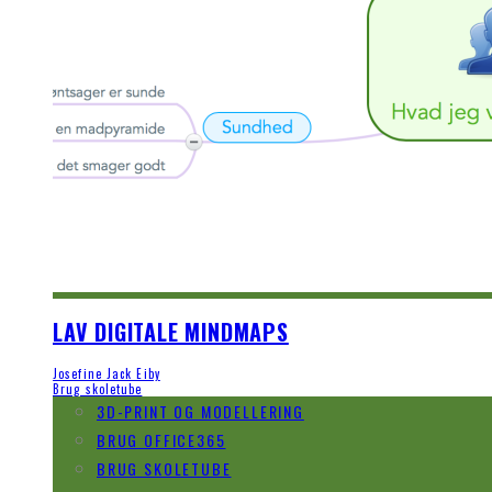
LAV DIGITALE MINDMAPS
Josefine Jack Eiby
Brug skoletube
3D-PRINT OG MODELLERING
BRUG OFFICE365
BRUG SKOLETUBE