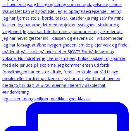
Jeg elsker læringsmiljøer, der ikke ligner klassis