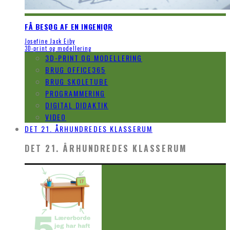
FÅ BESØG AF EN INGENIØR
Josefine Jack Eiby
3D-print og modellering
3D-PRINT OG MODELLERING
BRUG OFFICE365
BRUG SKOLETUBE
PROGRAMMERING
DIGITAL DIDAKTIK
VIDEO
DET 21. ÅRHUNDREDES KLASSERUM
DET 21. ÅRHUNDREDES KLASSERUM