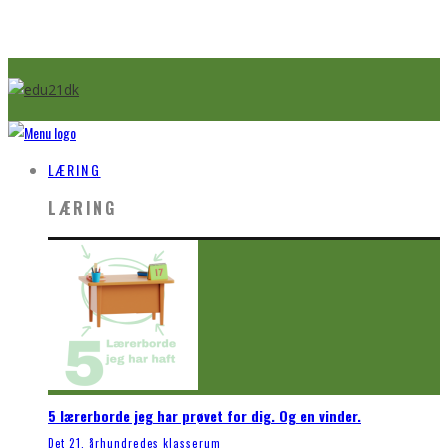
LÆRING
LÆRING
5 lærerborde jeg har prøvet for dig. Og en vinder.
Det 21. århundredes klasserum