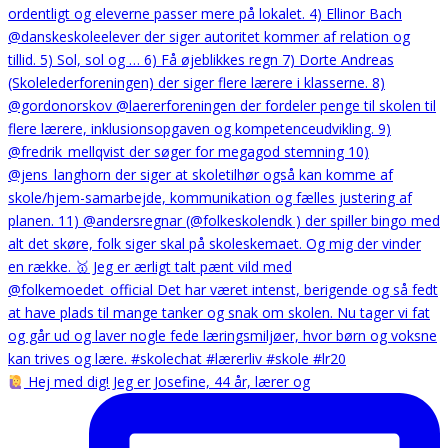
Hej med dig! Jeg er Josefine, 44 år, lærer og