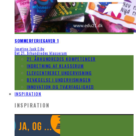
SOMMERFERIEGAVER 1
Josefine Jack Eiby
Det 21. århundredes klasserum
21. ÅRHUNDREDES KOMPETENCER
INDRETNING AF KLASSERUM
ELEVCENTRERET UNDERVISNING
BEVÆGELSE I UNDERVISNINGEN
INNOVATION OG TVÆRFAGLIGHED
INSPIRATION
INSPIRATION