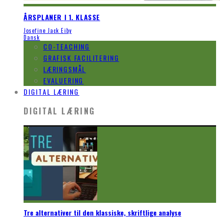
ÅRSPLANER I 1. KLASSE
Josefine Jack Eiby
Dansk
CO-TEACHING
GRAFISK FACILITERING
LÆRINGSMÅL
EVALUERING
DIGITAL LÆRING
DIGITAL LÆRING
Tre alternativer til den klassiske, skriftlige analyse