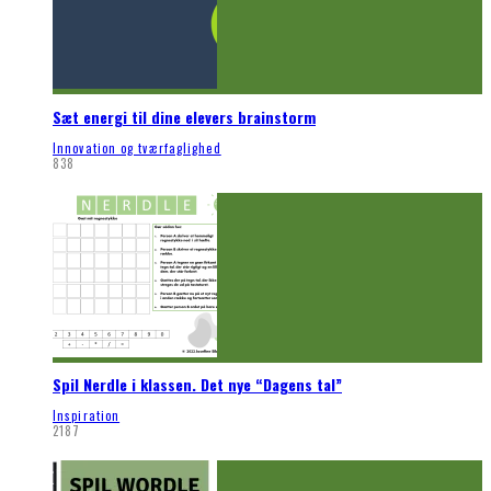
Sæt energi til dine elevers brainstorm
Innovation og tværfaglighed
838
Spil Nerdle i klassen. Det nye “Dagens tal”
Inspiration
2187