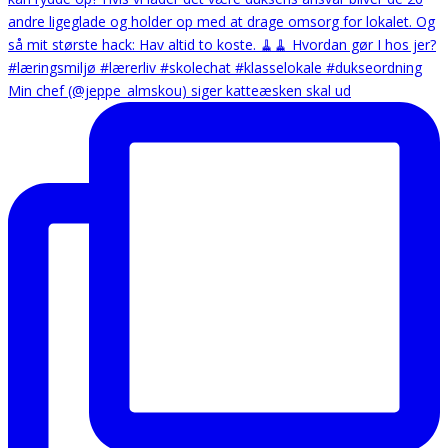
Min chef (@jeppe_almskou) siger katteæsken skal ud