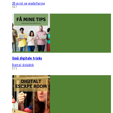
3D-print og modellering
587
Små digitale tricks
Digital didaktik
873