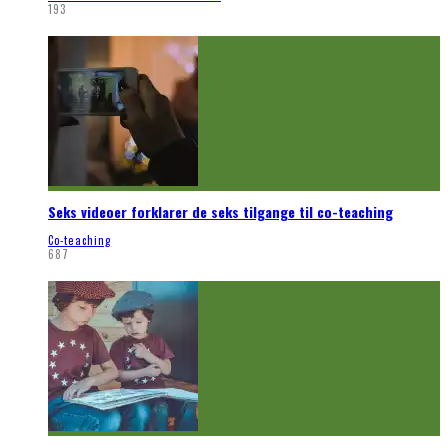
193
Seks videoer forklarer de seks tilgange til co-teaching
Co-teaching
687