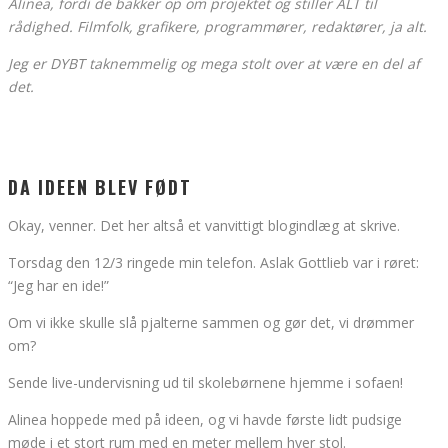
Alinea, fordi de bakker op om projektet og stiller ALT til
rådighed. Filmfolk, grafikere, programmører, redaktører, ja alt.
Jeg er DYBT taknemmelig og mega stolt over at være en del af
det.
DA IDEEN BLEV FØDT
Okay, venner. Det her altså et vanvittigt blogindlæg at skrive.
Torsdag den 12/3 ringede min telefon. Aslak Gottlieb var i røret:
“Jeg har en ide!”
Om vi ikke skulle slå pjalterne sammen og gør det, vi drømmer
om?
Sende live-undervisning ud til skolebørnene hjemme i sofaen!
Alinea hoppede med på ideen, og vi havde første lidt pudsige
møde i et stort rum med en meter mellem hver stol.