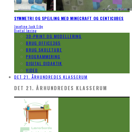
SYMMETRI OG SPEJLING MED MINECRAFT OG CENTICUBES
Josefine Jack Eiby
Digital læring
3D-PRINT OG MODELLERING
BRUG OFFICE365
BRUG SKOLETUBE
PROGRAMMERING
DIGITAL DIDAKTIK
VIDEO
DET 21. ÅRHUNDREDES KLASSERUM
DET 21. ÅRHUNDREDES KLASSERUM