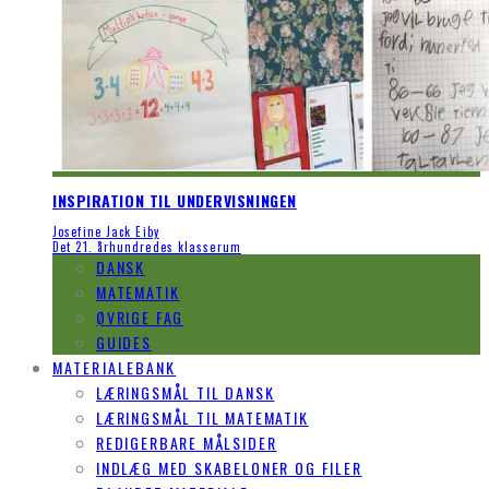
INSPIRATION TIL UNDERVISNINGEN
Josefine Jack Eiby
Det 21. århundredes klasserum
DANSK
MATEMATIK
ØVRIGE FAG
GUIDES
MATERIALEBANK
LÆRINGSMÅL TIL DANSK
LÆRINGSMÅL TIL MATEMATIK
REDIGERBARE MÅLSIDER
INDLÆG MED SKABELONER OG FILER