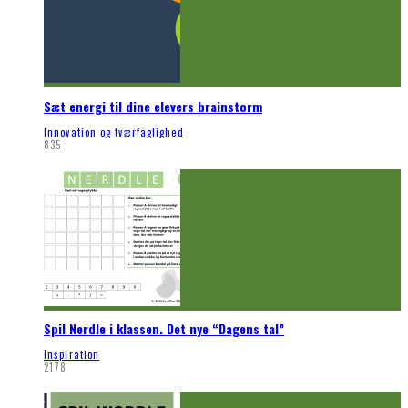
Sæt energi til dine elevers brainstorm
Innovation og tværfaglighed
835
Spil Nerdle i klassen. Det nye “Dagens tal”
Inspiration
2178