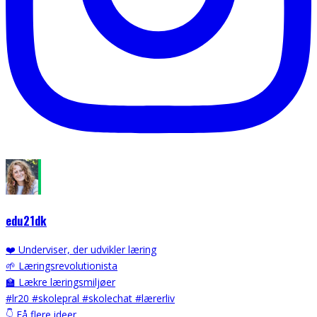
edu21dk
❤️ Underviser, der udvikler læring
🌱 Læringsrevolutionista
🏫 Lækre læringsmiljøer
#lr20 #skolepral #skolechat #lærerliv
👇 Få flere ideer