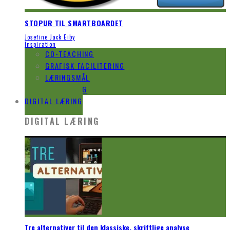
STOPUR TIL SMARTBOARDET
Josefine Jack Eiby
Inspiration
CO-TEACHING
GRAFISK FACILITERING
LÆRINGSMÅL
EVALUERING
DIGITAL LÆRING
DIGITAL LÆRING
Tre alternativer til den klassiske, skriftlige analyse