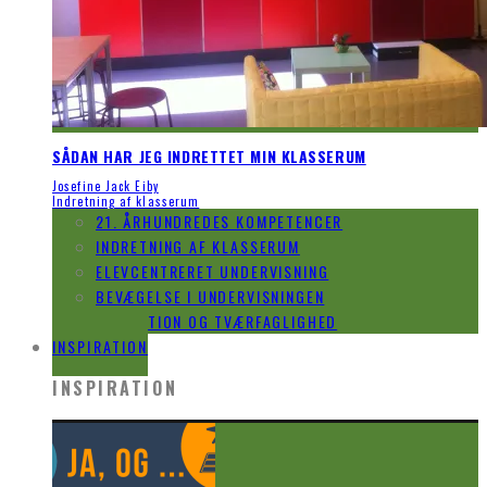
SÅDAN HAR JEG INDRETTET MIN KLASSERUM
Josefine Jack Eiby
Indretning af klasserum
21. ÅRHUNDREDES KOMPETENCER
INDRETNING AF KLASSERUM
ELEVCENTRERET UNDERVISNING
BEVÆGELSE I UNDERVISNINGEN
INNOVATION OG TVÆRFAGLIGHED
INSPIRATION
INSPIRATION