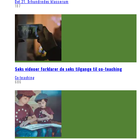
Det 21. århundredes klasserum
187
Seks videoer forklarer de seks tilgange til co-teaching
Co-teaching
686