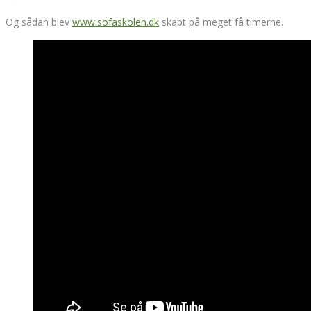
Og sådan blev
www.sofaskolen.dk
skabt på meget få timerne.