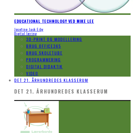
EDUCATIONAL TECHNOLOGY VED MIKE LEE
Josefine Jack Eiby
Digital læring
3D-PRINT OG MODELLERING
BRUG OFFICE365
BRUG SKOLETUBE
PROGRAMMERING
DIGITAL DIDAKTIK
VIDEO
DET 21. ÅRHUNDREDES KLASSERUM
DET 21. ÅRHUNDREDES KLASSERUM