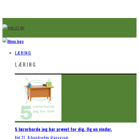
LÆRING
LÆRING
5 lærerborde jeg har prøvet for dig. Og en vinder.
Det 21. århundredes klasserum