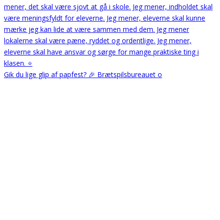
Gik du lige glip af papfest? 🎉 Brætspilsbureauet o