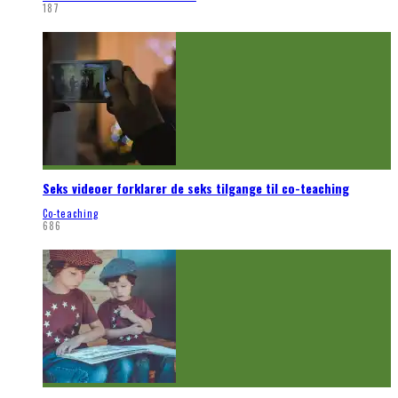
187
Seks videoer forklarer de seks tilgange til co-teaching
Co-teaching
686