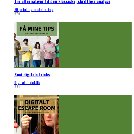
Tre alternativer til den klassiske, skriftlige analyse
3D-print og modellering
579
Små digitale tricks
Digital didaktik
871