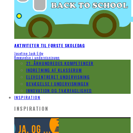
AKTIVITETER TIL FØRSTE SKOLEDAG
Josefine Jack Eiby
Bevægelse i undervisningen
21. ÅRHUNDREDES KOMPETENCER
INDRETNING AF KLASSERUM
ELEVCENTRERET UNDERVISNING
BEVÆGELSE I UNDERVISNINGEN
INNOVATION OG TVÆRFAGLIGHED
INSPIRATION
INSPIRATION