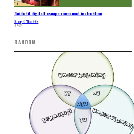
Guide til digitalt escape room med instruktion
Brug Office365
8242
RANDOM