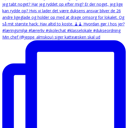
Min chef (@jeppe_almskou) siger katteæsken skal ud