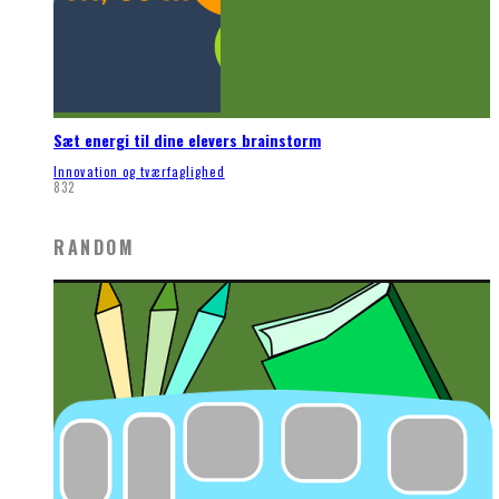
Sæt energi til dine elevers brainstorm
Innovation og tværfaglighed
832
RANDOM