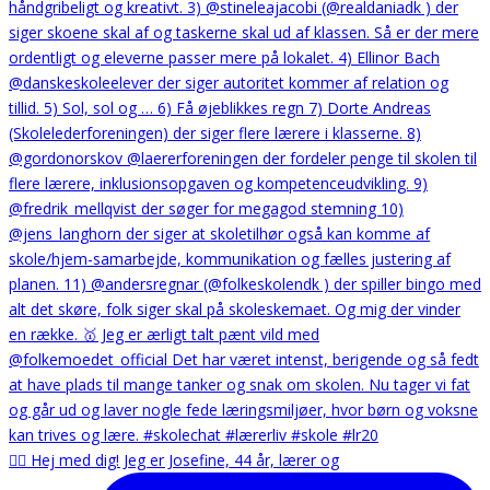
🙋‍♀️ Hej med dig! Jeg er Josefine, 44 år, lærer og