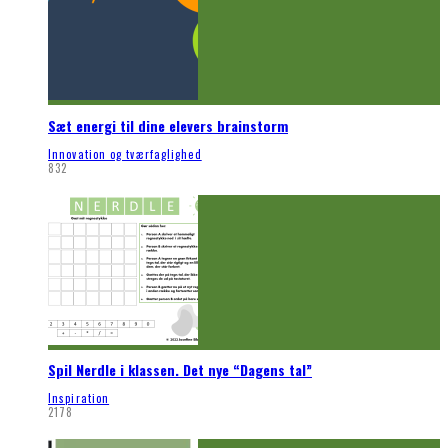
Sæt energi til dine elevers brainstorm
Innovation og tværfaglighed
832
Spil Nerdle i klassen. Det nye “Dagens tal”
Inspiration
2178