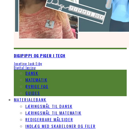
DIGIPIPPI OG PIGER I TECH
Josefine Jack Eiby
Digital læring
DANSK
MATEMATIK
ØVRIGE FAG
GUIDES
MATERIALEBANK
LÆRINGSMÅL TIL DANSK
LÆRINGSMÅL TIL MATEMATIK
REDIGERBARE MÅLSIDER
INDLÆG MED SKABELONER OG FILER