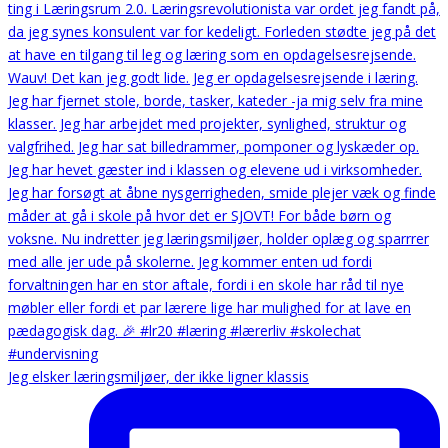
Jeg elsker læringsmiljøer, der ikke ligner klassis