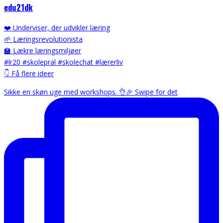
edu21dk
❤️ Underviser, der udvikler læring
🌱 Læringsrevolutionista
🏫 Lækre læringsmiljøer
#lr20 #skolepral #skolechat #lærerliv
👇 Få flere ideer
Sikke en skøn uge med workshops. 👌🎉 Swipe for det