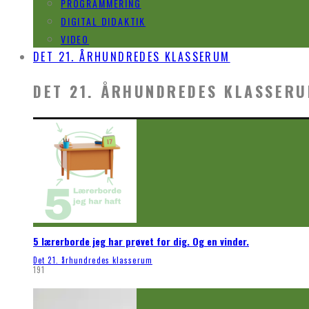
PROGRAMMERING
DIGITAL DIDAKTIK
VIDEO
DET 21. ÅRHUNDREDES KLASSERUM
DET 21. ÅRHUNDREDES KLASSER
5 lærerborde jeg har prøvet for dig. Og en vinder.
Det 21. århundredes klasserum
191