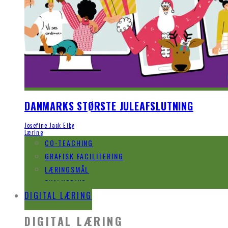
DANMARKS STØRSTE JULEAFSLUTNING
Josefine Jack Eiby
Læring
CO-TEACHING
GRAFISK FACILITERING
LÆRINGSMÅL
EVALUERING
DIGITAL LÆRING
DIGITAL LÆRING