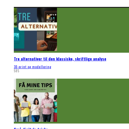
Tre alternativer til den klassiske, skriftlige analyse
3D-print og modellering
585