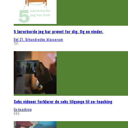
5 lærerborde jeg har prøvet for dig. Og en vinder.
Det 21. århundredes klasserum
191
Seks videoer forklarer de seks tilgange til co-teaching
Co-teaching
686