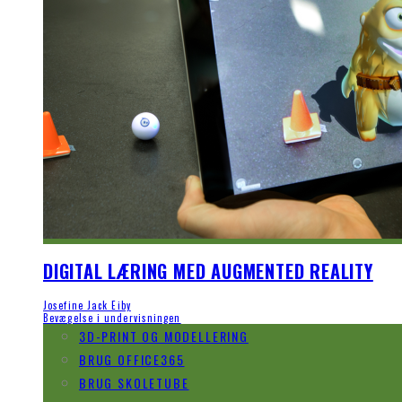
DIGITAL LÆRING MED AUGMENTED REALITY
Josefine Jack Eiby
Bevægelse i undervisningen
3D-PRINT OG MODELLERING
BRUG OFFICE365
BRUG SKOLETUBE