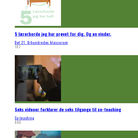
5 lærerborde jeg har prøvet for dig. Og en vinder.
Det 21. århundredes klasserum
187
Seks videoer forklarer de seks tilgange til co-teaching
Co-teaching
686