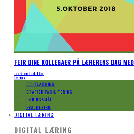
FEJR DINE KOLLEGAER PÅ LÆRERENS DAG ME
Josefine Jack Eiby
Læring
CO-TEACHING
GRAFISK FACILITERING
LÆRINGSMÅL
EVALUERING
DIGITAL LÆRING
DIGITAL LÆRING