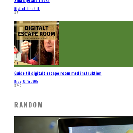
Små digitale tricks
Digital didaktik
871
Guide til digitalt escape room med instruktion
Brug Office365
8242
RANDOM