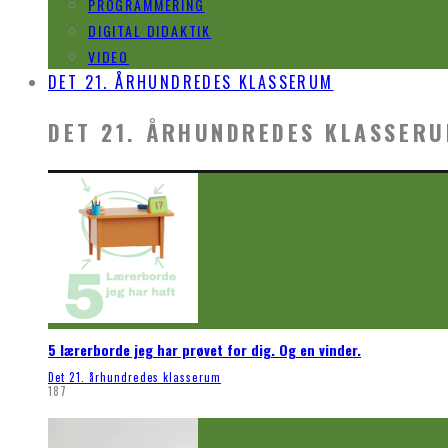
PROGRAMMERING
DIGITAL DIDAKTIK
VIDEO
DET 21. ÅRHUNDREDES KLASSERUM
DET 21. ÅRHUNDREDES KLASSER
5 lærerborde jeg har prøvet for dig. Og en vinder.
Det 21. århundredes klasserum
187