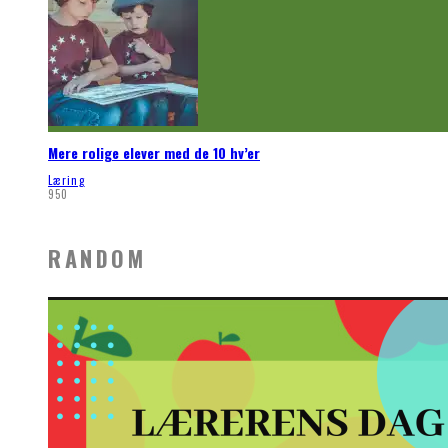
Mere rolige elever med de 10 hv’er
Læring
950
RANDOM