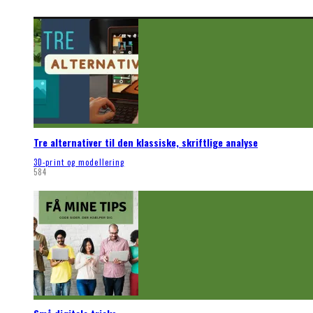
Tre alternativer til den klassiske, skriftlige analyse
3D-print og modellering
584