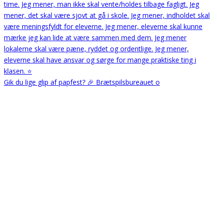
Gik du lige glip af papfest? 🎉 Brætspilsbureauet o