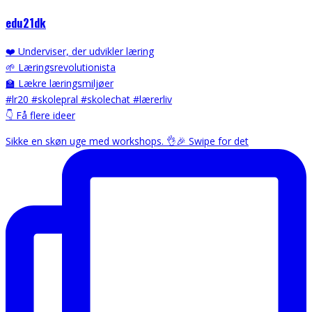
edu21dk
❤️ Underviser, der udvikler læring
🌱 Læringsrevolutionista
🏫 Lækre læringsmiljøer
#lr20 #skolepral #skolechat #lærerliv
👇 Få flere ideer
Sikke en skøn uge med workshops. 👌🎉 Swipe for det