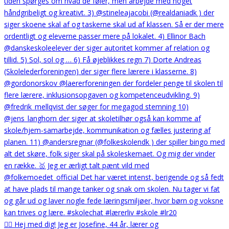
🙋‍♀️ Hej med dig! Jeg er Josefine, 44 år, lærer og