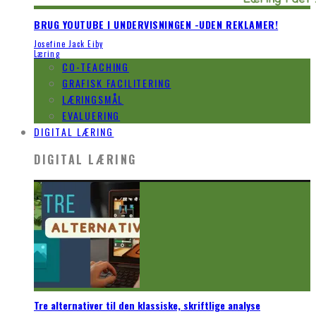
BRUG YOUTUBE I UNDERVISNINGEN -UDEN REKLAMER!
Josefine Jack Eiby
Læring
CO-TEACHING
GRAFISK FACILITERING
LÆRINGSMÅL
EVALUERING
DIGITAL LÆRING
DIGITAL LÆRING
Tre alternativer til den klassiske, skriftlige analyse