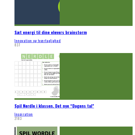
Sæt energi til dine elevers brainstorm
Innovation og tværfaglighed
837
Spil Nerdle i klassen. Det nye “Dagens tal”
Inspiration
2183