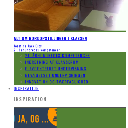
ALT OM BORDOPSTILLINGER I KLASSEN
Josefine Jack Eiby
21. århundredes kompetencer
21. ÅRHUNDREDES KOMPETENCER
INDRETNING AF KLASSERUM
ELEVCENTRERET UNDERVISNING
BEVÆGELSE I UNDERVISNINGEN
INNOVATION OG TVÆRFAGLIGHED
INSPIRATION
INSPIRATION