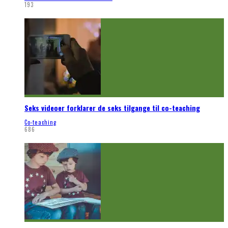
193
Seks videoer forklarer de seks tilgange til co-teaching
Co-teaching
686