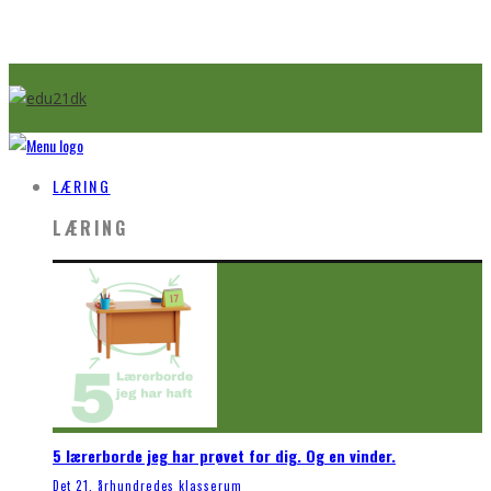
LÆRING
LÆRING
5 lærerborde jeg har prøvet for dig. Og en vinder.
Det 21. århundredes klasserum