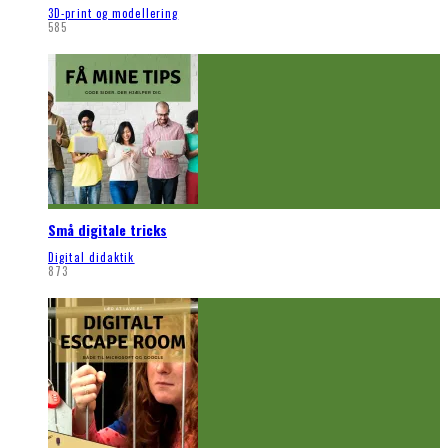
3D-print og modellering
585
Små digitale tricks
Digital didaktik
873