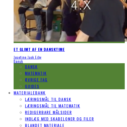
ET GLIMT AF EN DANSKTIME
Josefine Jack Eiby
Dansk
DANSK
MATEMATIK
ØVRIGE FAG
GUIDES
MATERIALEBANK
LÆRINGSMÅL TIL DANSK
LÆRINGSMÅL TIL MATEMATIK
REDIGERBARE MÅLSIDER
INDLÆG MED SKABELONER OG FILER
BLANDET MATERIALE