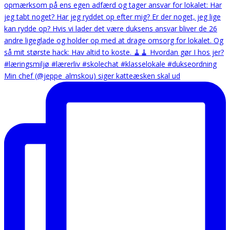
Min chef (@jeppe_almskou) siger katteæsken skal ud