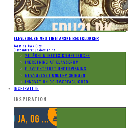
ELEVLEDELSE MED TIBETANSKE BEDEKLOKKER
Josefine Jack Eiby
Elevcentreret undervisning
21. ÅRHUNDREDES KOMPETENCER
INDRETNING AF KLASSERUM
ELEVCENTRERET UNDERVISNING
BEVÆGELSE I UNDERVISNINGEN
INNOVATION OG TVÆRFAGLIGHED
INSPIRATION
INSPIRATION