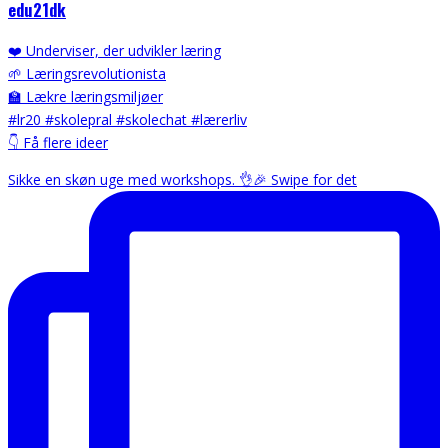
edu21dk
❤️ Underviser, der udvikler læring
🌱 Læringsrevolutionista
🏫 Lækre læringsmiljøer
#lr20 #skolepral #skolechat #lærerliv
👇 Få flere ideer
Sikke en skøn uge med workshops. 👌🎉 Swipe for det