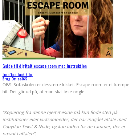
Guide til digitalt escape room med instruktion
Josefine Jack Eiby
Brug Office365
OBS: Sofaskolen er desværre lukket. Escape room er et kæmpe
hit. Det går ud på, at man skal løse nogle
...
”Kopiering fra denne hjemmeside må kun finde sted på
institutioner eller virksomheder, der har indgået aftale med
Copydan Tekst & Node, og kun inden for de rammer, der er
nævnt i aftalen”.