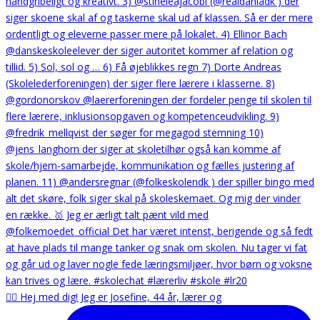
🙋‍♀️ Hej med dig! Jeg er Josefine, 44 år, lærer og