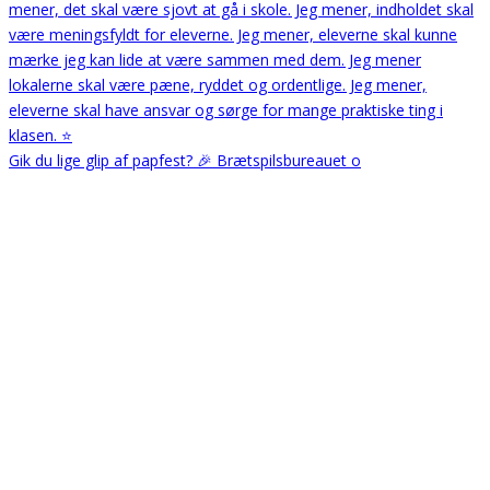
Gik du lige glip af papfest? 🎉 Brætspilsbureauet o