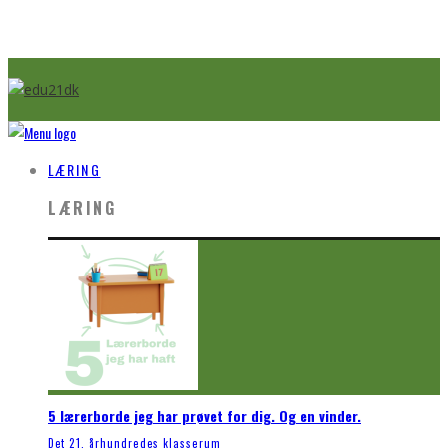
LÆRING
LÆRING
5 lærerborde jeg har prøvet for dig. Og en vinder.
Det 21. århundredes klasserum