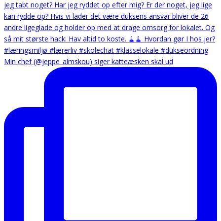
Min chef (@jeppe_almskou) siger katteæsken skal ud