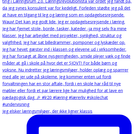
Jeg elsker læringsmiljøer, der ikke ligner klassis