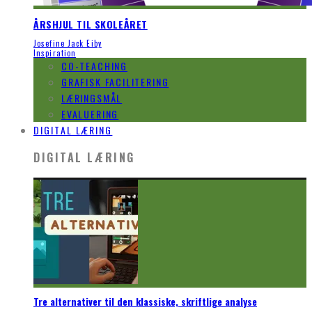
ÅRSHJUL TIL SKOLEÅRET
Josefine Jack Eiby
Inspiration
CO-TEACHING
GRAFISK FACILITERING
LÆRINGSMÅL
EVALUERING
DIGITAL LÆRING
DIGITAL LÆRING
Tre alternativer til den klassiske, skriftlige analyse