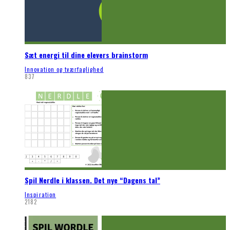
Sæt energi til dine elevers brainstorm
Innovation og tværfaglighed
837
Spil Nerdle i klassen. Det nye “Dagens tal”
Inspiration
2182