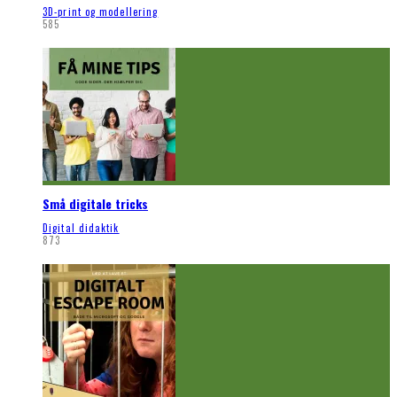
3D-print og modellering
585
Små digitale tricks
Digital didaktik
873