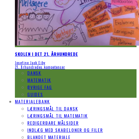
SKOLEN I DET 21. ÅRHUNDREDE
Josefine Jack Eiby
21. århundredes kompetencer
DANSK
MATEMATIK
ØVRIGE FAG
GUIDES
MATERIALEBANK
LÆRINGSMÅL TIL DANSK
LÆRINGSMÅL TIL MATEMATIK
REDIGERBARE MÅLSIDER
INDLÆG MED SKABELONER OG FILER
BLANDET MATERIALE