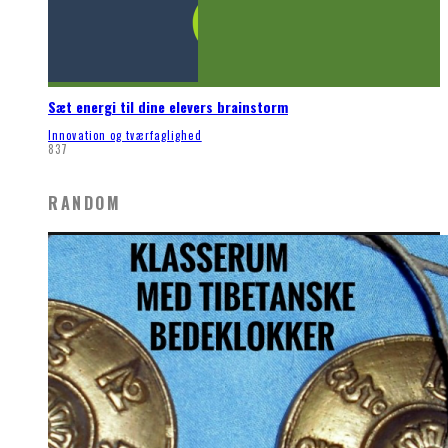
Sæt energi til dine elevers brainstorm
Innovation og tværfaglighed
837
RANDOM