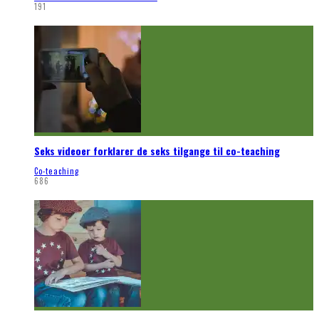
191
Seks videoer forklarer de seks tilgange til co-teaching
Co-teaching
686