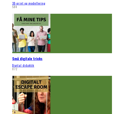
3D-print og modellering
584
Små digitale tricks
Digital didaktik
872