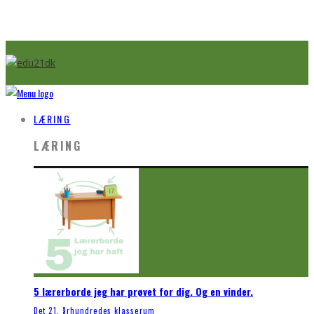
LÆRING
LÆRING
5 lærerborde jeg har prøvet for dig. Og en vinder.
Det 21. århundredes klasserum