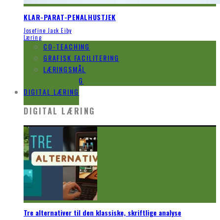
KLAR-PARAT-PENALHUSTJEK
Josefine Jack Eiby
Læring
CO-TEACHING
GRAFISK FACILITERING
LÆRINGSMÅL
EVALUERING
DIGITAL LÆRING
DIGITAL LÆRING
Tre alternativer til den klassiske, skriftlige analyse