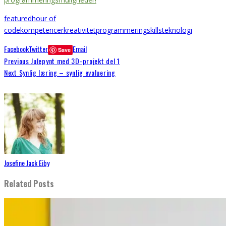
featured
hour of
code
kompetencer
kreativitet
programmering
skills
teknologi
Facebook
Twitter
Email
Save
Previous
Julepynt med 3D-projekt del 1
Next
Synlig læring – synlig evaluering
Josefine Jack Eiby
Related Posts