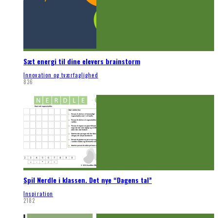
Sæt energi til dine elevers brainstorm
Innovation og tværfaglighed
836
Spil Nerdle i klassen. Det nye “Dagens tal”
Inspiration
2182