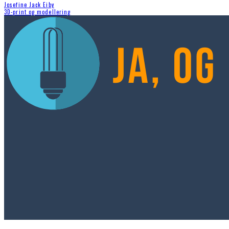
Josefine Jack Eiby
3D-print og modellering