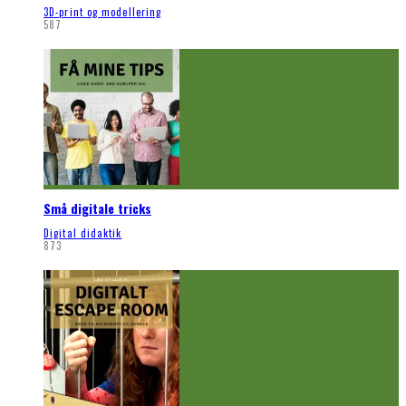
3D-print og modellering
587
Små digitale tricks
Digital didaktik
873