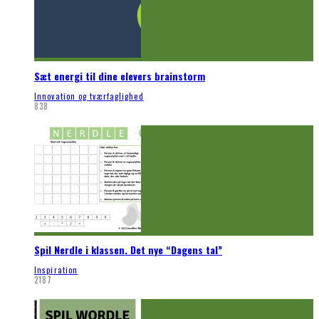
Sæt energi til dine elevers brainstorm
Innovation og tværfaglighed
838
Spil Nerdle i klassen. Det nye “Dagens tal”
Inspiration
2187