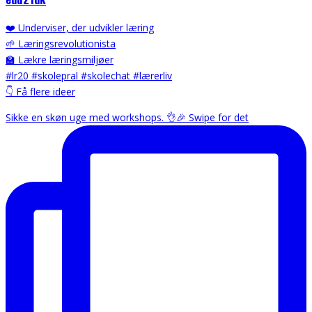
❤️ Underviser, der udvikler læring
🌱 Læringsrevolutionista
🏫 Lækre læringsmiljøer
#lr20 #skolepral #skolechat #lærerliv
👇 Få flere ideer
Sikke en skøn uge med workshops. 👌🎉 Swipe for det