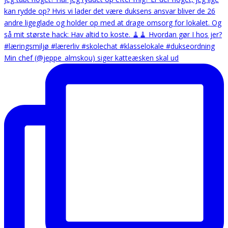
Min chef (@jeppe_almskou) siger katteæsken skal ud