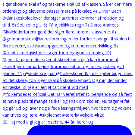
🙋‍♀️ Hej med dig! Jeg er Josefine, 44 år, lærer og