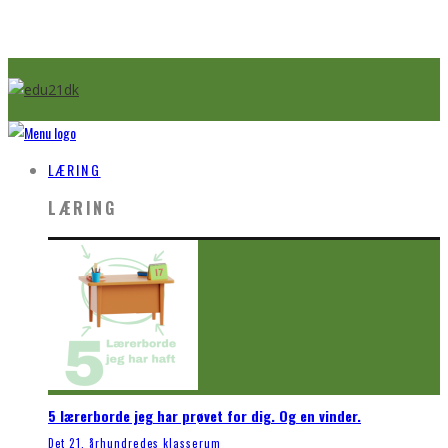
LÆRING
LÆRING
5 lærerborde jeg har prøvet for dig. Og en vinder.
Det 21. århundredes klasserum