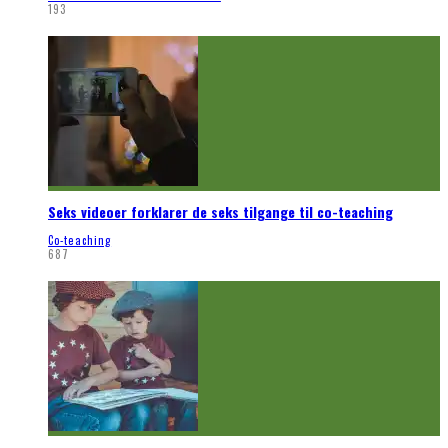
193
Seks videoer forklarer de seks tilgange til co-teaching
Co-teaching
687