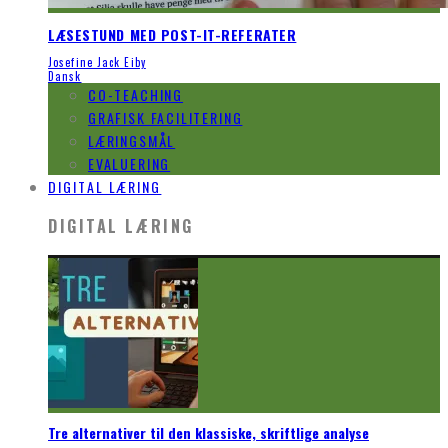
LÆSESTUND MED POST-IT-REFERATER
Josefine Jack Eiby
Dansk
CO-TEACHING
GRAFISK FACILITERING
LÆRINGSMÅL
EVALUERING
DIGITAL LÆRING
DIGITAL LÆRING
Tre alternativer til den klassiske, skriftlige analyse