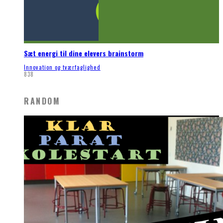
Sæt energi til dine elevers brainstorm
Innovation og tværfaglighed
838
RANDOM