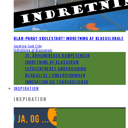
KLAR-PARAT-SKOLESTART! INDRETNING AF KLASSELOKALE
Josefine Jack Eiby
Indretning af klasserum
21. ÅRHUNDREDES KOMPETENCER
INDRETNING AF KLASSERUM
ELEVCENTRERET UNDERVISNING
BEVÆGELSE I UNDERVISNINGEN
INNOVATION OG TVÆRFAGLIGHED
INSPIRATION
INSPIRATION