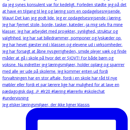
Jeg elsker læringsmiljøer, der ikke ligner klassis