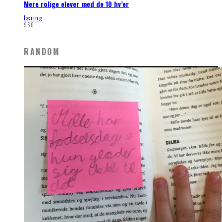
Mere rolige elever med de 10 hv’er
Læring
960
RANDOM