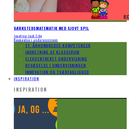
VÆRKSTEDSMATEMATIK MED SJOVT SPIL
Josefine Jack Eiby
Bevægelse i undervisningen
21. ÅRHUNDREDES KOMPETENCER
INDRETNING AF KLASSERUM
ELEVCENTRERET UNDERVISNING
BEVÆGELSE I UNDERVISNINGEN
INNOVATION OG TVÆRFAGLIGHED
INSPIRATION
INSPIRATION