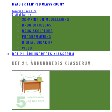
HVAD ER FLIPPED CLASSROOM?
Josefine Jack Eiby
Digital læring
3D-PRINT OG MODELLERING
BRUG OFFICE365
BRUG SKOLETUBE
PROGRAMMERING
DIGITAL DIDAKTIK
VIDEO
DET 21. ÅRHUNDREDES KLASSERUM
DET 21. ÅRHUNDREDES KLASSERUM