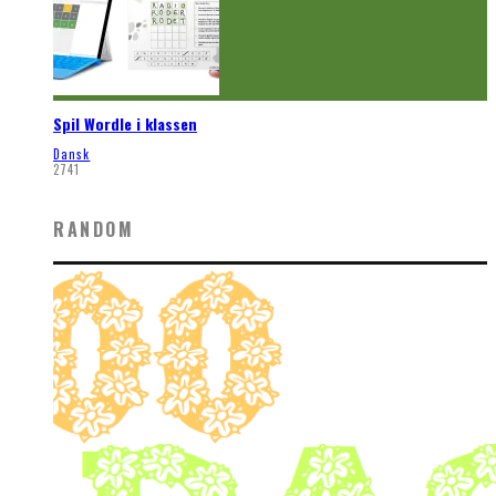
Spil Wordle i klassen
Dansk
2741
RANDOM