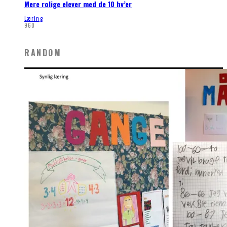
Mere rolige elever med de 10 hv’er
Læring
960
RANDOM