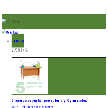
LÆRING
LÆRING
5 lærerborde jeg har prøvet for dig. Og en vinder.
Det 21. århundredes klasserum