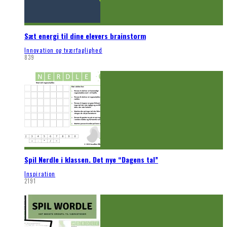
Sæt energi til dine elevers brainstorm
Innovation og tværfaglighed
839
Spil Nerdle i klassen. Det nye “Dagens tal”
Inspiration
2191