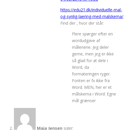
https://edu21.dk/individuelle-mal-
og-synlig-laering-med-malskema/
Find der , hvor der står:
Flere spørger efter en
wordudgave af
målenene. Jeg deler
gerne, men jeg er ikke
så glad for at dele i
Word, da
formateringen ryger.
Fonten er fx ikke fra
Word. MEN, her er et
målskema i Word: Egne
mål grænser
Maja Jensen
siger: