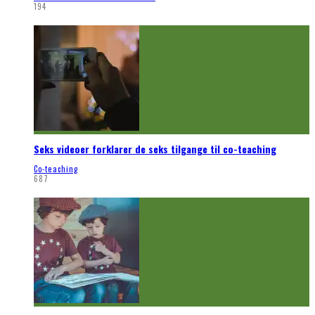
194
Seks videoer forklarer de seks tilgange til co-teaching
Co-teaching
687