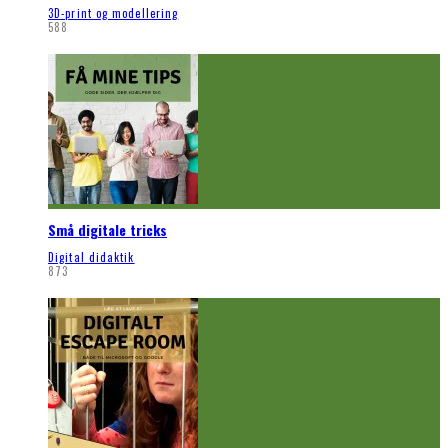
3D-print og modellering
588
Små digitale tricks
Digital didaktik
873