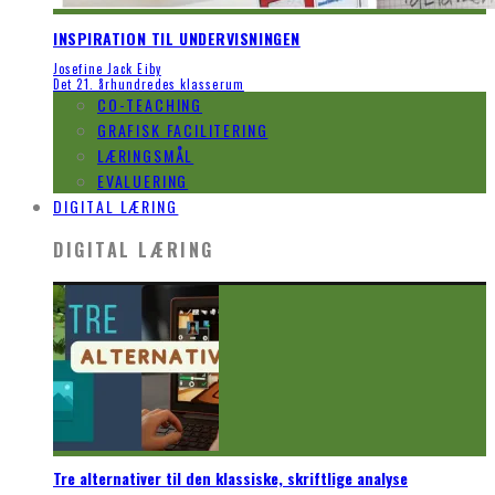
INSPIRATION TIL UNDERVISNINGEN
Josefine Jack Eiby
Det 21. århundredes klasserum
CO-TEACHING
GRAFISK FACILITERING
LÆRINGSMÅL
EVALUERING
DIGITAL LÆRING
DIGITAL LÆRING
Tre alternativer til den klassiske, skriftlige analyse