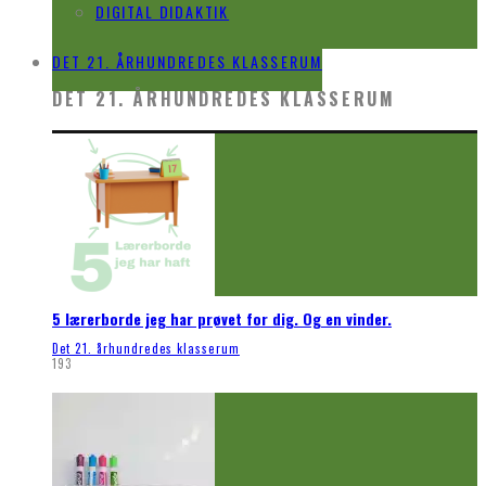
DIGITAL DIDAKTIK
VIDEO
DET 21. ÅRHUNDREDES KLASSERUM
DET 21. ÅRHUNDREDES KLASSERUM
5 lærerborde jeg har prøvet for dig. Og en vinder.
Det 21. århundredes klasserum
193