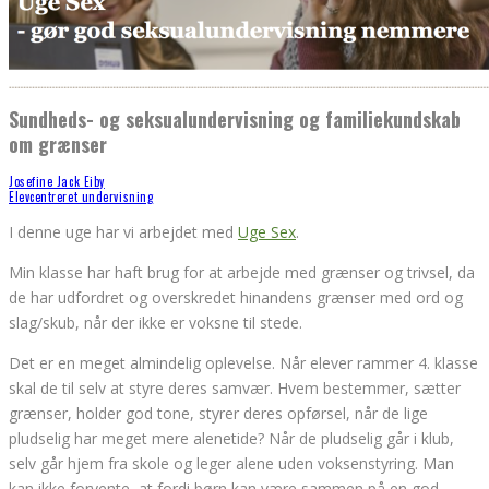
Sundheds- og seksualundervisning og familiekundskab
om grænser
Josefine Jack Eiby
Elevcentreret undervisning
I denne uge har vi arbejdet med
Uge Sex
.
Min klasse har haft brug for at arbejde med grænser og trivsel, da
de har udfordret og overskredet hinandens grænser med ord og
slag/skub, når der ikke er voksne til stede.
Det er en meget almindelig oplevelse. Når elever rammer 4. klasse
skal de til selv at styre deres samvær. Hvem bestemmer, sætter
grænser, holder god tone, styrer deres opførsel, når de lige
pludselig har meget mere alenetide? Når de pludselig går i klub,
selv går hjem fra skole og leger alene uden voksenstyring. Man
kan ikke forvente, at fordi børn kan være sammen på en god