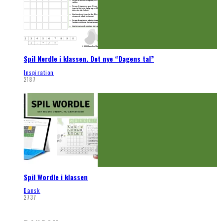
Spil Nerdle i klassen. Det nye “Dagens tal”
Inspiration
2187
Spil Wordle i klassen
Dansk
2737