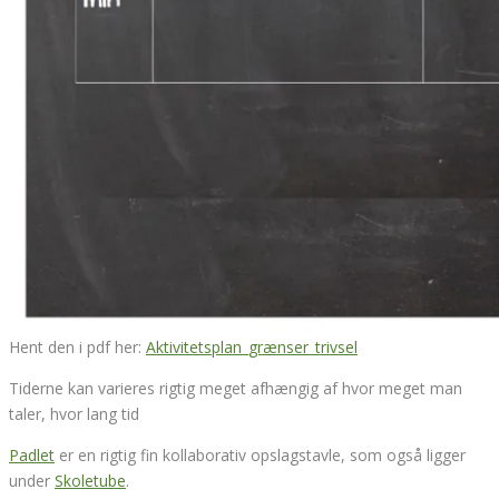
Hent den i pdf her:
Aktivitetsplan_grænser_trivsel
Tiderne kan varieres rigtig meget afhængig af hvor meget man
taler, hvor lang tid
Padlet
er en rigtig fin kollaborativ opslagstavle, som også ligger
under
Skoletube
.