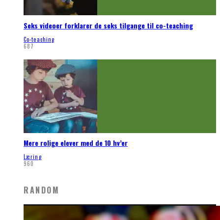
Seks videoer forklarer de seks tilgange til co-teaching
Co-teaching
687
Mere rolige elever med de 10 hv’er
Læring
960
RANDOM