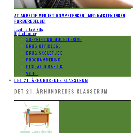
AT ARBEJDE MED IKT-KOMPETENCER -MED NÆSTEN INGEN
FORBEREDELSE!
Josefine Jack Eiby
Digital læring
3D-PRINT OG MODELLERING
BRUG OFFICE365
BRUG SKOLETUBE
PROGRAMMERING
DIGITAL DIDAKTIK
VIDEO
DET 21. ÅRHUNDREDES KLASSERUM
DET 21. ÅRHUNDREDES KLASSERUM