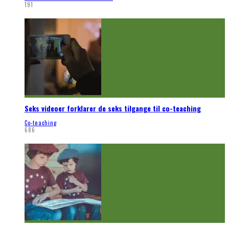
191
Seks videoer forklarer de seks tilgange til co-teaching
Co-teaching
686