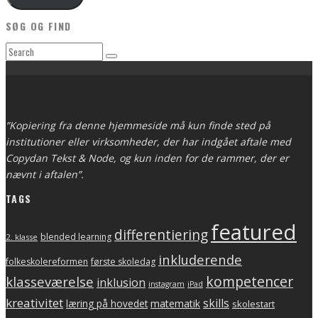
SØG OG FIND
”Kopiering fra denne hjemmeside må kun finde sted på
institutioner eller virksomheder, der har indgået aftale med
Copydan Tekst & Node, og kun inden for de rammer, der er
nævnt i aftalen”.
TAGS
featured
differentiering
blended learning
2. klasse
inkluderende
folkeskolereformen
første skoledag
kompetencer
klasseværelse
inklusion
instagram
iPad
kreativitet
skills
matematik
læring på hovedet
skolestart