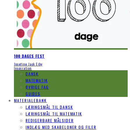
100 DAGES FEST
Josefine Jack Eiby
Inspiration
DANSK
MATEMATIK
ØVRIGE FAG
GUIDES
MATERIALEBANK
LÆRINGSMÅL TIL DANSK
LÆRINGSMÅL TIL MATEMATIK
REDIGERBARE MÅLSIDER
INDLÆG MED SKABELONER OG FILER