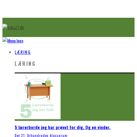
LÆRING
LÆRING
5 lærerborde jeg har prøvet for dig. Og en vinder.
Det 21. århundredes klasserum