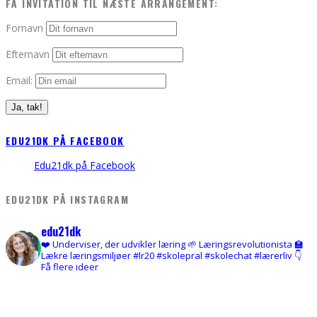
FÅ INVITATION TIL NÆSTE ARRANGEMENT:
Fornavn
Efternavn
Email:
EDU21DK PÅ FACEBOOK
Edu21dk på Facebook
EDU21DK PÅ INSTAGRAM
edu21dk
❤️ Underviser, der udvikler læring
🌱 Læringsrevolutionista
🏫
Lækre læringsmiljøer
#lr20 #skolepral #skolechat #lærerliv
👇
Få flere ideer