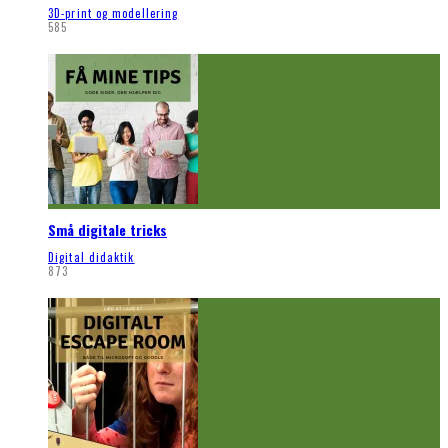
3D-print og modellering
585
Små digitale tricks
Digital didaktik
873