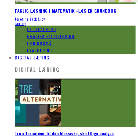
FAGLIG LÆSNING I MATEMATIK -LÆS EN GRUNDBOG
Josefine Jack Eiby
Læring
CO-TEACHING
GRAFISK FACILITERING
LÆRINGSMÅL
EVALUERING
DIGITAL LÆRING
DIGITAL LÆRING
Tre alternativer til den klassiske, skriftlige analyse