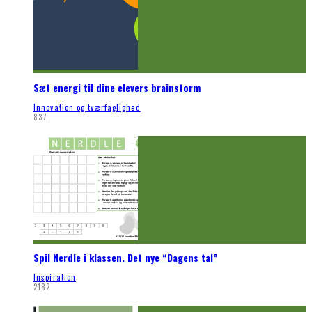
Sæt energi til dine elevers brainstorm
Innovation og tværfaglighed
837
Spil Nerdle i klassen. Det nye “Dagens tal”
Inspiration
2182