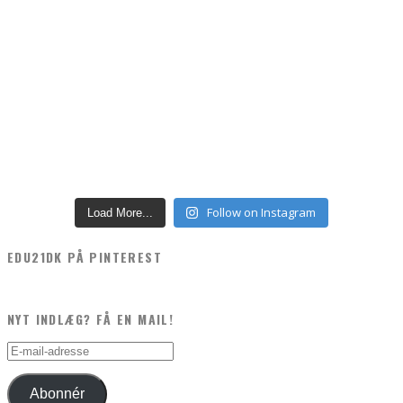
Follow on Instagram
Load More...
EDU21DK PÅ PINTEREST
NYT INDLÆG? FÅ EN MAIL!
E-
mail-
adresse
Abonnér