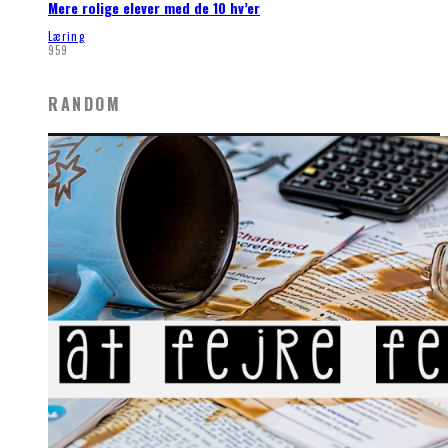
Mere rolige elever med de 10 hv’er
Læring
959
RANDOM