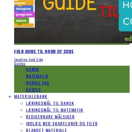
FULD GUIDE TIL HOUR OF CODE
Josefine Jack Eiby
Guides
DANSK
MATEMATIK
ØVRIGE FAG
GUIDES
MATERIALEBANK
LÆRINGSMÅL TIL DANSK
LÆRINGSMÅL TIL MATEMATIK
REDIGERBARE MÅLSIDER
INDLÆG MED SKABELONER OG FILER
BLANDET MATERIALE