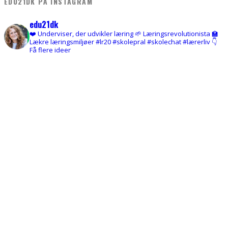
EDU21DK PÅ INSTAGRAM
edu21dk
❤️ Underviser, der udvikler læring
🌱 Læringsrevolutionista
🏫
Lækre læringsmiljøer
#lr20 #skolepral #skolechat #lærerliv
👇
Få flere ideer