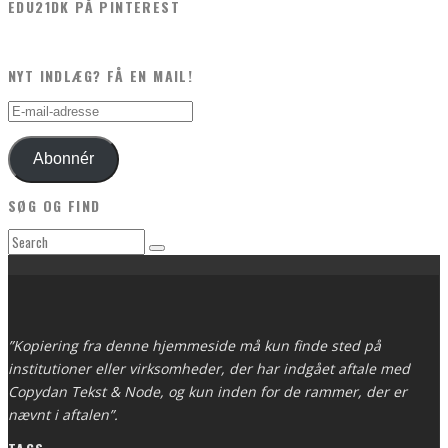
EDU21DK PÅ PINTEREST
NYT INDLÆG? FÅ EN MAIL!
E-
mail-
adresse
Abonnér
SØG OG FIND
”Kopiering fra denne hjemmeside må kun finde sted på
institutioner eller virksomheder, der har indgået aftale med
Copydan Tekst & Node, og kun inden for de rammer, der er
nævnt i aftalen”.