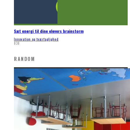
Sæt energi til dine elevers brainstorm
Innovation og tværfaglighed
838
RANDOM