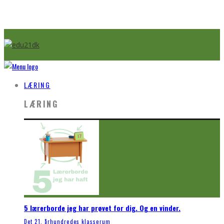
LÆRING
LÆRING
5 lærerborde jeg har prøvet for dig. Og en vinder.
Det 21. århundredes klasserum