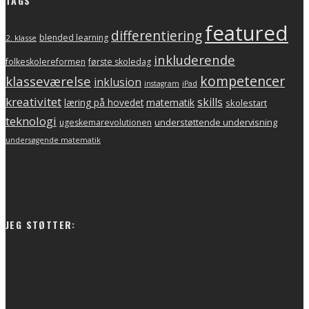
TAGS
featured
differentiering
blended learning
2. klasse
inkluderende
folkeskolereformen
første skoledag
kompetencer
klasseværelse
inklusion
instagram
iPad
kreativitet
skills
matematik
læring på hovedet
skolestart
teknologi
understøttende undervisning
ugeskemarevolutionen
undersøgende matematik
JEG STØTTER: