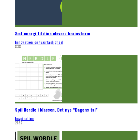
Sæt energi til dine elevers brainstorm
Innovation og tværfaglighed
838
Spil Nerdle i klassen. Det nye “Dagens tal”
Inspiration
2187