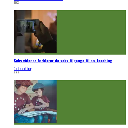
193
Seks videoer forklarer de seks tilgange til co-teaching
Co-teaching
686