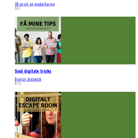
3D-print og modellering
587
Små digitale tricks
Digital didaktik
873