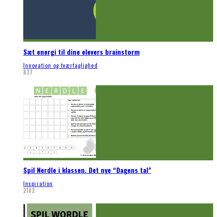
Sæt energi til dine elevers brainstorm
Innovation og tværfaglighed
837
Spil Nerdle i klassen. Det nye “Dagens tal”
Inspiration
2182