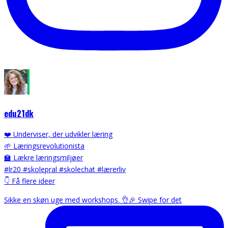
edu21dk
❤️ Underviser, der udvikler læring
🌱 Læringsrevolutionista
🏫 Lækre læringsmiljøer
#lr20 #skolepral #skolechat #lærerliv
👇 Få flere ideer
Sikke en skøn uge med workshops. 👌🎉 Swipe for det