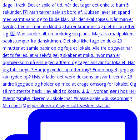
Min chef (@jeppe_almskou) siger katteæsken skal ud