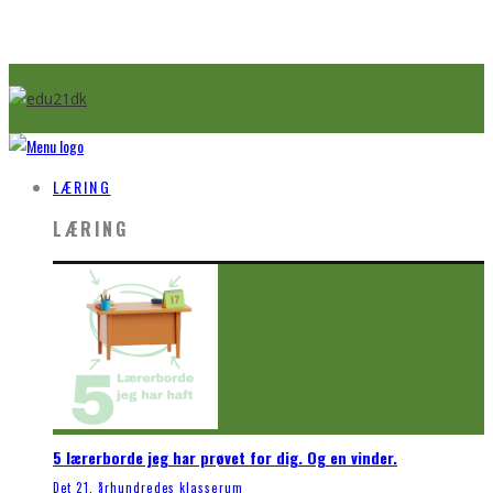
LÆRING
LÆRING
5 lærerborde jeg har prøvet for dig. Og en vinder.
Det 21. århundredes klasserum