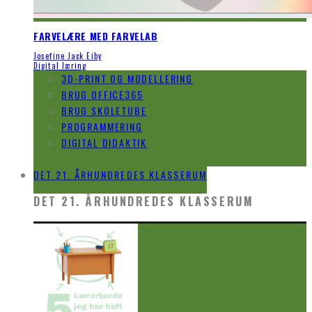
FARVELÆRE MED FARVELAB
Josefine Jack Eiby
Digital læring
3D-PRINT OG MODELLERING
BRUG OFFICE365
BRUG SKOLETUBE
PROGRAMMERING
DIGITAL DIDAKTIK
VIDEO
DET 21. ÅRHUNDREDES KLASSERUM
DET 21. ÅRHUNDREDES KLASSERUM