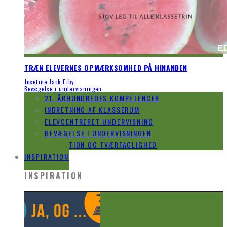
TRÆN ELEVERNES OPMÆRKSOMHED PÅ HINANDEN
Josefine Jack Eiby
Bevægelse i undervisningen
21. ÅRHUNDREDES KOMPETENCER
INDRETNING AF KLASSERUM
ELEVCENTRERET UNDERVISNING
BEVÆGELSE I UNDERVISNINGEN
INNOVATION OG TVÆRFAGLIGHED
INSPIRATION
INSPIRATION