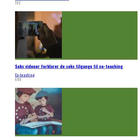
192
Seks videoer forklarer de seks tilgange til co-teaching
Co-teaching
686