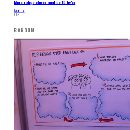
Mere rolige elever med de 10 hv’er
Læring
958
RANDOM