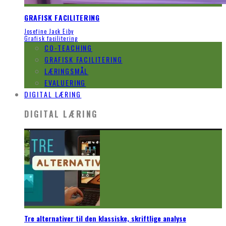
GRAFISK FACILITERING
Josefine Jack Eiby
Grafisk facilitering
CO-TEACHING
GRAFISK FACILITERING
LÆRINGSMÅL
EVALUERING
DIGITAL LÆRING
DIGITAL LÆRING
Tre alternativer til den klassiske, skriftlige analyse