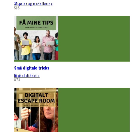
3D-print og modellering
585
Små digitale tricks
Digital didaktik
873