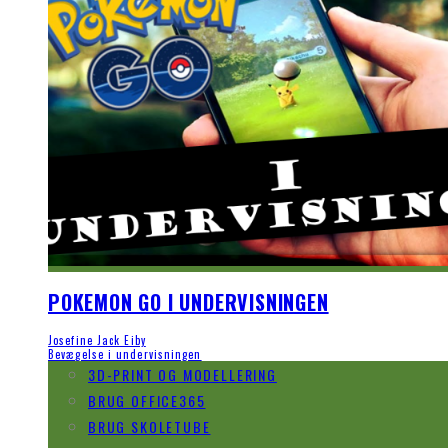
POKEMON GO I UNDERVISNINGEN
Josefine Jack Eiby
Bevægelse i undervisningen
3D-PRINT OG MODELLERING
BRUG OFFICE365
BRUG SKOLETUBE