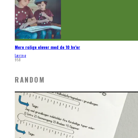
Mere rolige elever med de 10 hv’er
Læring
958
RANDOM