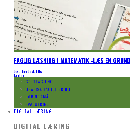
FAGLIG LÆSNING I MATEMATIK -LÆS EN GRUN
Josefine Jack Eiby
Læring
CO-TEACHING
GRAFISK FACILITERING
LÆRINGSMÅL
EVALUERING
DIGITAL LÆRING
DIGITAL LÆRING