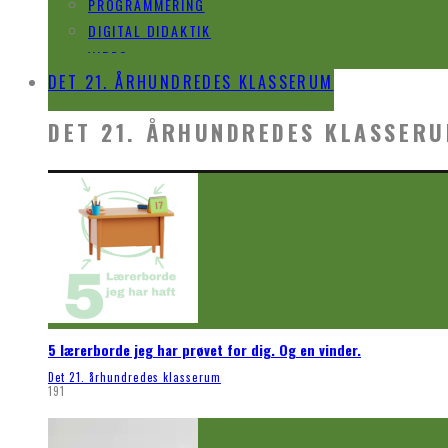
PROGRAMMERING
DIGITAL DIDAKTIK
VIDEO
DET 21. ÅRHUNDREDES KLASSERUM
DET 21. ÅRHUNDREDES KLASSER
5 lærerborde jeg har prøvet for dig. Og en vinder.
Det 21. århundredes klasserum
191