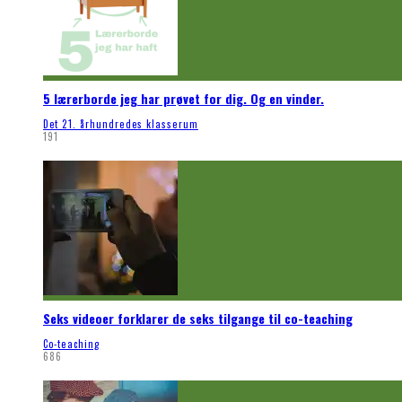
5 lærerborde jeg har prøvet for dig. Og en vinder.
Det 21. århundredes klasserum
191
Seks videoer forklarer de seks tilgange til co-teaching
Co-teaching
686