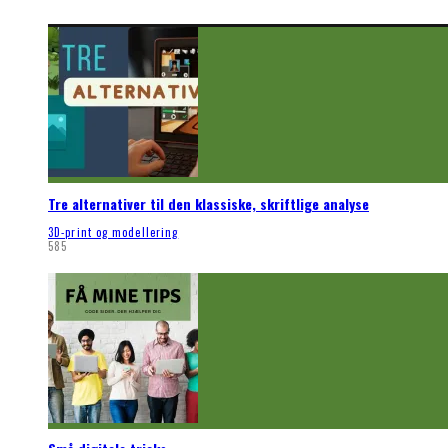
Tre alternativer til den klassiske, skriftlige analyse
3D-print og modellering
585