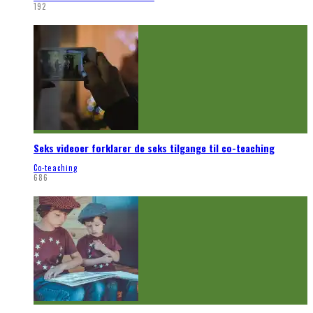
192
Seks videoer forklarer de seks tilgange til co-teaching
Co-teaching
686