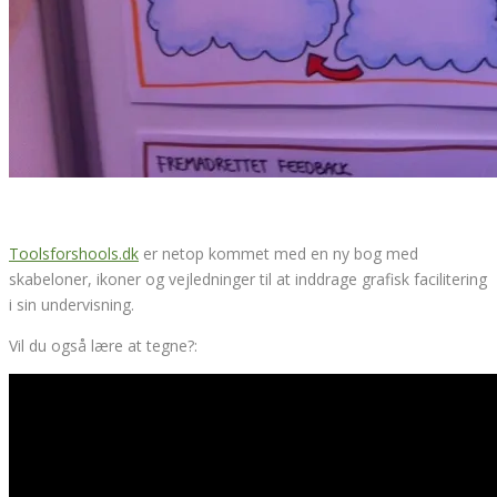
Toolsforshools.dk
er netop kommet med en ny bog med
skabeloner, ikoner og vejledninger til at inddrage grafisk facilitering
i sin undervisning.
Vil du også lære at tegne?: