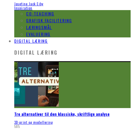
Josefine Jack Eiby
Inspiration
CO-TEACHING
GRAFISK FACILITERING
LÆRINGSMÅL
EVALUERING
DIGITAL LÆRING
DIGITAL LÆRING
Tre alternativer til den klassiske, skriftlige analyse
3D-print og modellering
585