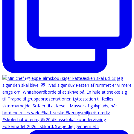
Folkemødet 2026 i stikord. Swipe dig igennem et li