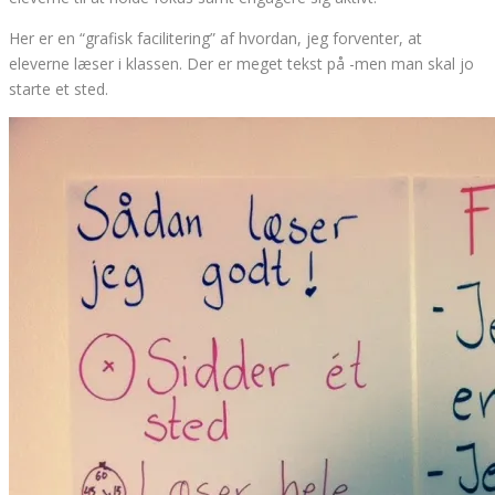
Her er en “grafisk facilitering” af hvordan, jeg forventer, at
eleverne læser i klassen. Der er meget tekst på -men man skal jo
starte et sted.