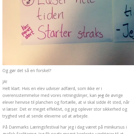
Og gør det så en forskel?
JA!
Helt klart. Hvis en elev udviser adfærd, som ikke er i
overensstemmelse med vores retningslinjer, kan
jeg
de øvrige
elever henvise til planchen og fortælle, at vi skal sidde ét sted, når
vi læser. Det er meget effektivt, og jeg oplever stor sikkerhed og
tryghed ved at sende eleverne ud at arbejde.
På Danmarks Læringsfestival har jeg i dag været på minikursus i
grafisk facilitering. Jeg fik nogle meget konkrete værktøjer til at