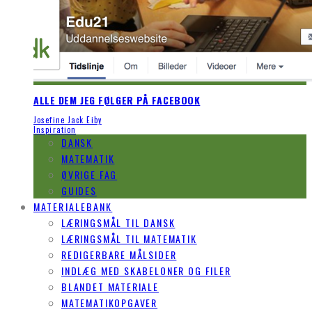
ALLE DEM JEG FØLGER PÅ FACEBOOK
Josefine Jack Eiby
Inspiration
DANSK
MATEMATIK
ØVRIGE FAG
GUIDES
MATERIALEBANK
LÆRINGSMÅL TIL DANSK
LÆRINGSMÅL TIL MATEMATIK
REDIGERBARE MÅLSIDER
INDLÆG MED SKABELONER OG FILER
BLANDET MATERIALE
MATEMATIKOPGAVER