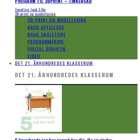
PROGRAM TIL 3DPRINT – TINKERCAD
Josefine Jack Eiby
3D-print og modellering
3D-PRINT OG MODELLERING
BRUG OFFICE365
BRUG SKOLETUBE
PROGRAMMERING
DIGITAL DIDAKTIK
VIDEO
DET 21. ÅRHUNDREDES KLASSERUM
DET 21. ÅRHUNDREDES KLASSERUM
5 lærerborde jeg har prøvet for dig. Og en vinder.