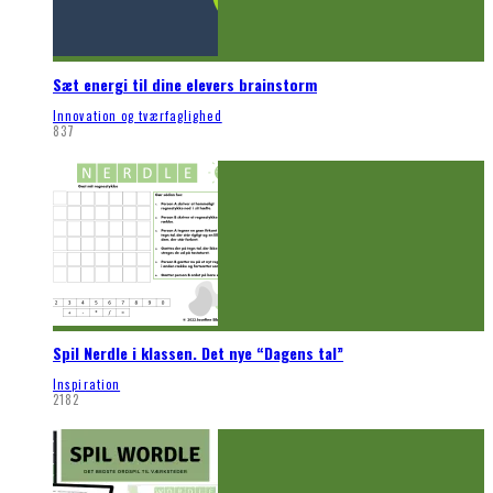
Sæt energi til dine elevers brainstorm
Innovation og tværfaglighed
837
Spil Nerdle i klassen. Det nye “Dagens tal”
Inspiration
2182