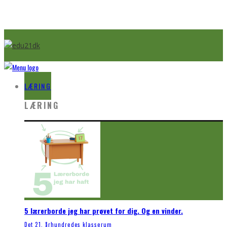
LÆRING
LÆRING
5 lærerborde jeg har prøvet for dig. Og en vinder.
Det 21. århundredes klasserum