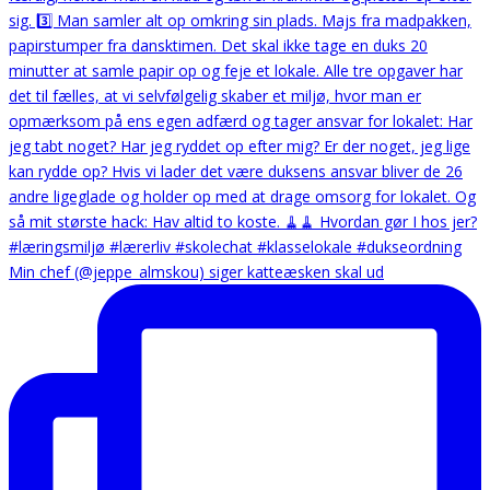
Min chef (@jeppe_almskou) siger katteæsken skal ud