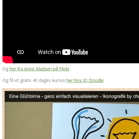
Og
her fra Anne Madsen på Flickr
Og få et gratis 40 dages kursus
her hos IQ Doodle
.