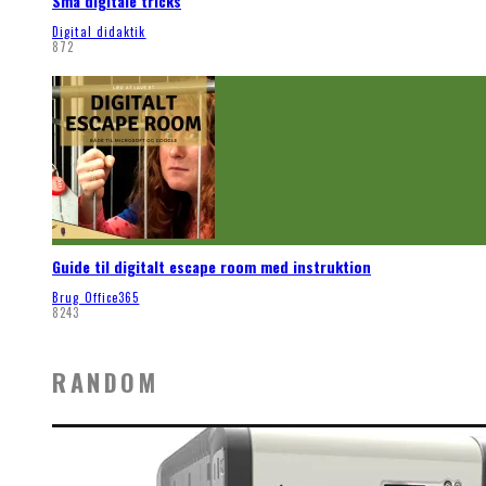
Små digitale tricks
Digital didaktik
872
Guide til digitalt escape room med instruktion
Brug Office365
8243
RANDOM