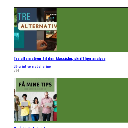
Tre alternativer til den klassiske, skriftlige analyse
3D-print og modellering
584