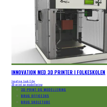
INNOVATION MED 3D PRINTER I FOLKESKOLEN
Josefine Jack Eiby
3D-print og modellering
3D-PRINT OG MODELLERING
BRUG OFFICE365
BRUG SKOLETUBE