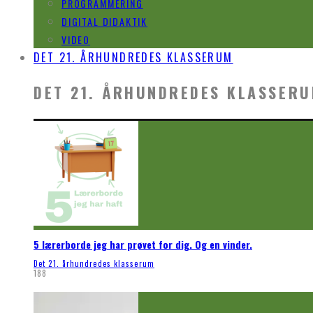
PROGRAMMERING
DIGITAL DIDAKTIK
VIDEO
DET 21. ÅRHUNDREDES KLASSERUM
DET 21. ÅRHUNDREDES KLASSER
5 lærerborde jeg har prøvet for dig. Og en vinder.
Det 21. århundredes klasserum
188