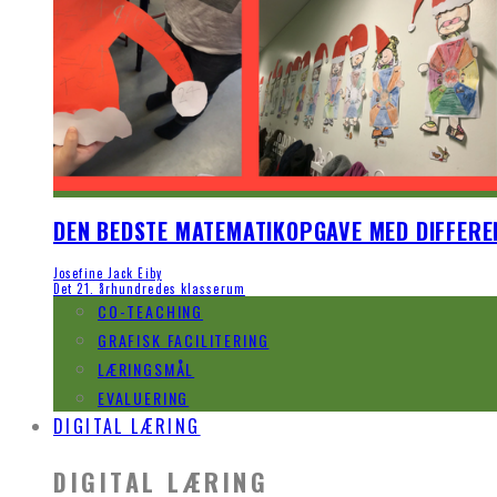
DEN BEDSTE MATEMATIKOPGAVE MED DIFFEREN
Josefine Jack Eiby
Det 21. århundredes klasserum
CO-TEACHING
GRAFISK FACILITERING
LÆRINGSMÅL
EVALUERING
DIGITAL LÆRING
DIGITAL LÆRING