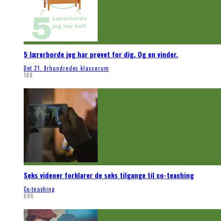
5 lærerborde jeg har prøvet for dig. Og en vinder.
Det 21. århundredes klasserum
188
Seks videoer forklarer de seks tilgange til co-teaching
Co-teaching
686