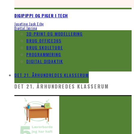
DIGIPIPPI OG PIGER I TECH
Josefine Jack Eiby
Digital læring
3D-PRINT OG MODELLERING
BRUG OFFICE365
BRUG SKOLETUBE
PROGRAMMERING
DIGITAL DIDAKTIK
VIDEO
DET 21. ÅRHUNDREDES KLASSERUM
DET 21. ÅRHUNDREDES KLASSERUM