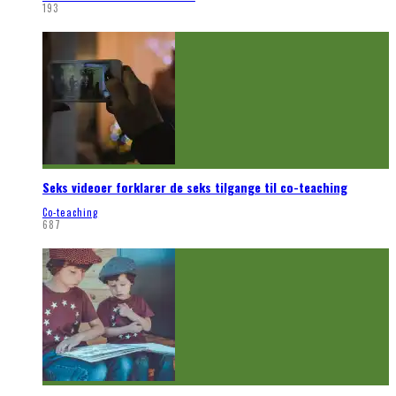
193
Seks videoer forklarer de seks tilgange til co-teaching
Co-teaching
687