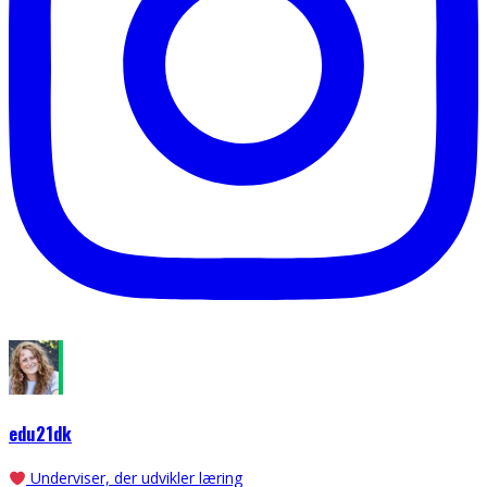
edu21dk
Underviser, der udvikler læring