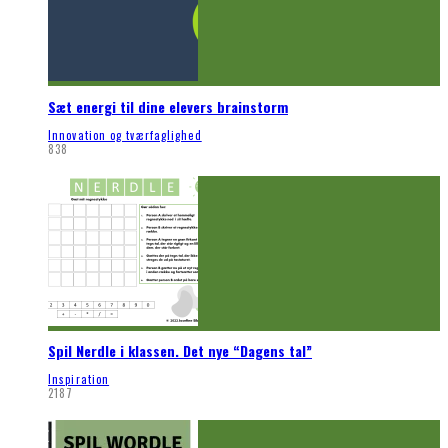
Sæt energi til dine elevers brainstorm
Innovation og tværfaglighed
838
Spil Nerdle i klassen. Det nye “Dagens tal”
Inspiration
2187