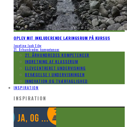
OPLEV MIT INKLUDERENDE LÆRINGSRUM PÅ KURSUS
Josefine Jack Eiby
21. århundredes kompetencer
21. ÅRHUNDREDES KOMPETENCER
INDRETNING AF KLASSERUM
ELEVCENTRERET UNDERVISNING
BEVÆGELSE I UNDERVISNINGEN
INNOVATION OG TVÆRFAGLIGHED
INSPIRATION
INSPIRATION