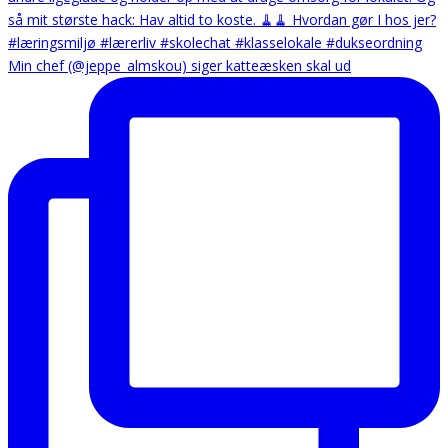
Min chef (@jeppe_almskou) siger katteæsken skal ud