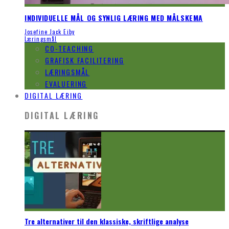
INDIVIDUELLE MÅL OG SYNLIG LÆRING MED MÅLSKEMA
Josefine Jack Eiby
Læringsmål
CO-TEACHING
GRAFISK FACILITERING
LÆRINGSMÅL
EVALUERING
DIGITAL LÆRING
DIGITAL LÆRING
Tre alternativer til den klassiske, skriftlige analyse