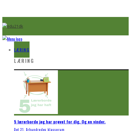
LÆRING
LÆRING
5 lærerborde jeg har prøvet for dig. Og en vinder.
Det 21. århundredes klasserum