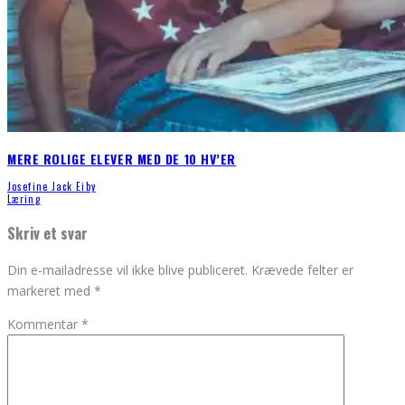
MERE ROLIGE ELEVER MED DE 10 HV’ER
Josefine Jack Eiby
Læring
Skriv et svar
Din e-mailadresse vil ikke blive publiceret.
Krævede felter er
markeret med
*
Kommentar
*