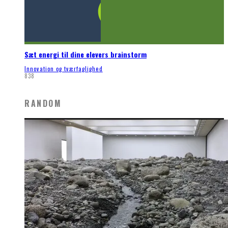
Sæt energi til dine elevers brainstorm
Innovation og tværfaglighed
838
RANDOM