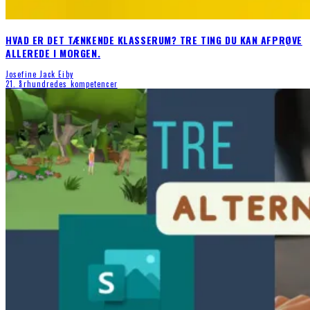
HVAD ER DET TÆNKENDE KLASSERUM? TRE TING DU KAN AFPRØVE
ALLEREDE I MORGEN.
Josefine Jack Eiby
21. århundredes kompetencer