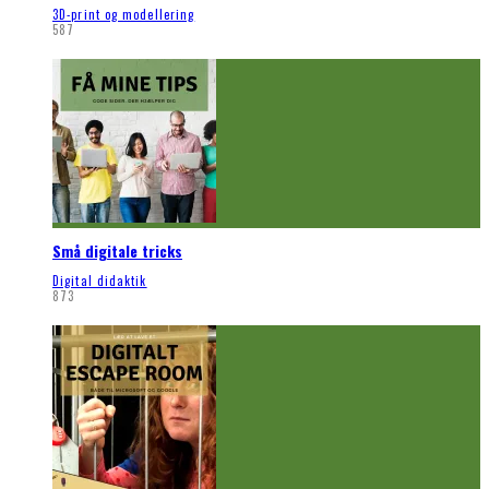
3D-print og modellering
587
Små digitale tricks
Digital didaktik
873