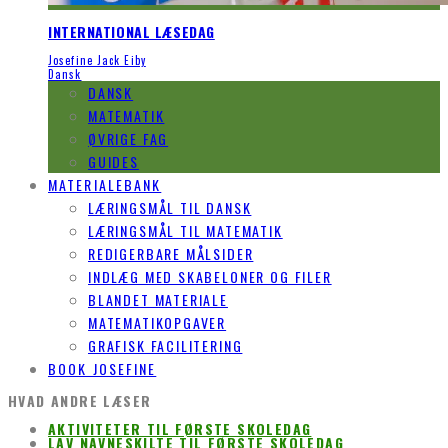
INTERNATIONAL LÆSEDAG
Josefine Jack Eiby
Dansk
DANSK
MATEMATIK
ØVRIGE FAG
GUIDES
MATERIALEBANK
LÆRINGSMÅL TIL DANSK
LÆRINGSMÅL TIL MATEMATIK
REDIGERBARE MÅLSIDER
INDLÆG MED SKABELONER OG FILER
BLANDET MATERIALE
MATEMATIKOPGAVER
GRAFISK FACILITERING
BOOK JOSEFINE
HVAD ANDRE LÆSER
AKTIVITETER TIL FØRSTE SKOLEDAG
LAV NAVNESKILTE TIL FØRSTE SKOLEDAG