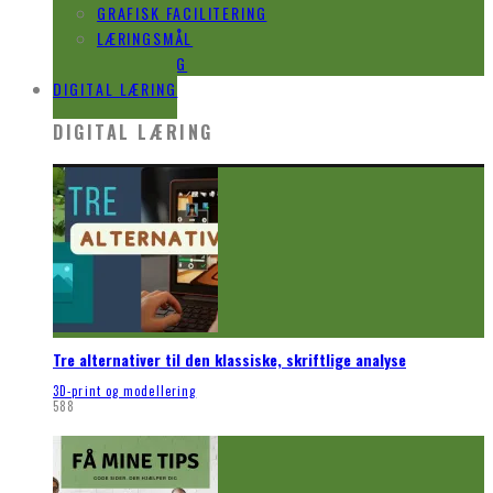
GRAFISK FACILITERING
LÆRINGSMÅL
EVALUERING
DIGITAL LÆRING
DIGITAL LÆRING
Tre alternativer til den klassiske, skriftlige analyse
3D-print og modellering
588