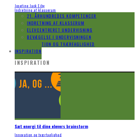
Josefine Jack Eiby
Indretning af klasserum
21. ÅRHUNDREDES KOMPETENCER
INDRETNING AF KLASSERUM
ELEVCENTRERET UNDERVISNING
BEVÆGELSE I UNDERVISNINGEN
INNOVATION OG TVÆRFAGLIGHED
INSPIRATION
INSPIRATION
Sæt energi til dine elevers brainstorm
Innovation og tværfaglighed