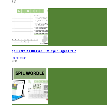
839
Spil Nerdle i klassen. Det nye “Dagens tal”
Inspiration
2192