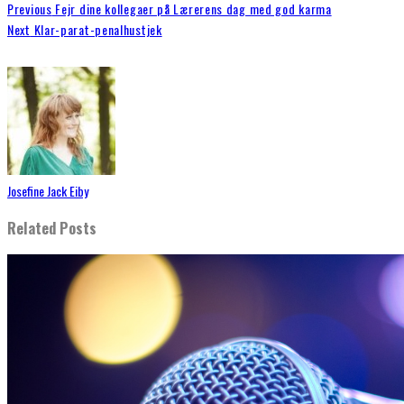
Previous
Fejr dine kollegaer på Lærerens dag med god karma
Next
Klar-parat-penalhustjek
Josefine Jack Eiby
Related Posts