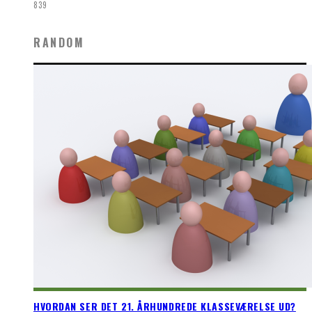
839
RANDOM
HVORDAN SER DET 21. ÅRHUNDREDE KLASSEVÆRELSE UD?