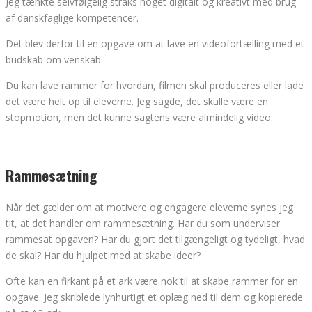
Jeg tænkte selvfølgelig straks noget digitalt og kreativt med brug
af danskfaglige kompetencer.
Det blev derfor til en opgave om at lave en videofortælling med et
budskab om venskab.
Du kan lave rammer for hvordan, filmen skal produceres eller lade
det være helt op til eleverne. Jeg sagde, det skulle være en
stopmotion, men det kunne sagtens være almindelig video.
Rammesætning
Når det gælder om at motivere og engagere eleverne synes jeg
tit, at det handler om rammesætning. Har du som underviser
rammesat opgaven? Har du gjort det tilgængeligt og tydeligt, hvad
de skal? Har du hjulpet med at skabe ideer?
Ofte kan en firkant på et ark være nok til at skabe rammer for en
opgave. Jeg skriblede lynhurtigt et oplæg ned til dem og kopierede