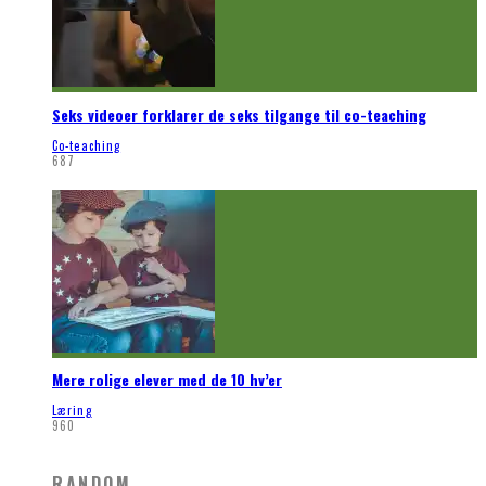
Seks videoer forklarer de seks tilgange til co-teaching
Co-teaching
687
Mere rolige elever med de 10 hv’er
Læring
960
RANDOM