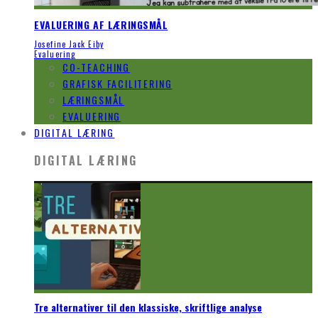
EVALUERING AF LÆRINGSMÅL
Josefine Jack Eiby
Evaluering
CO-TEACHING
GRAFISK FACILITERING
LÆRINGSMÅL
EVALUERING
DIGITAL LÆRING
DIGITAL LÆRING
Tre alternativer til den klassiske, skriftlige analyse