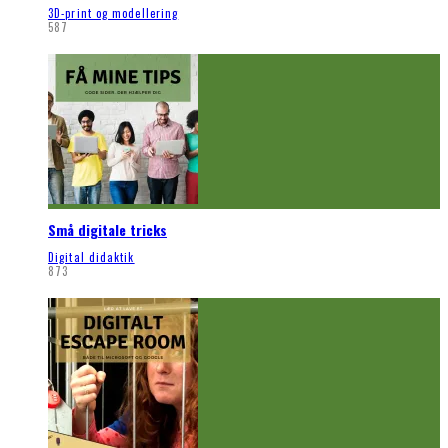
3D-print og modellering
587
Små digitale tricks
Digital didaktik
873