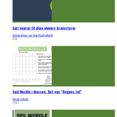
Sæt energi til dine elevers brainstorm
Innovation og tværfaglighed
838
Spil Nerdle i klassen. Det nye “Dagens tal”
Inspiration
2187