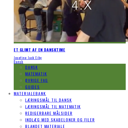
ET GLIMT AF EN DANSKTIME
Josefine Jack Eiby
Dansk
DANSK
MATEMATIK
ØVRIGE FAG
GUIDES
MATERIALEBANK
LÆRINGSMÅL TIL DANSK
LÆRINGSMÅL TIL MATEMATIK
REDIGERBARE MÅLSIDER
INDLÆG MED SKABELONER OG FILER
BLANDET MATERIALE