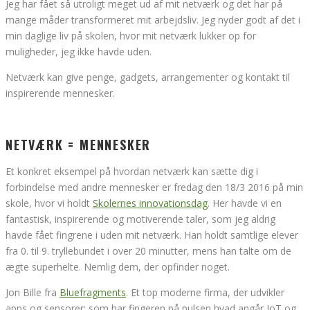
Jeg har fået så utroligt meget ud af mit netværk og det har på
mange måder transformeret mit arbejdsliv. Jeg nyder godt af det i
min daglige liv på skolen, hvor mit netværk lukker op for
muligheder, jeg ikke havde uden.
Netværk kan give penge, gadgets, arrangementer og kontakt til
inspirerende mennesker.
NETVÆRK = MENNESKER
Et konkret eksempel på hvordan netværk kan sætte dig i
forbindelse med andre mennesker er fredag den 18/3 2016 på min
skole, hvor vi holdt
Skolernes innovationsdag
. Her havde vi en
fantastisk, inspirerende og motiverende taler, som jeg aldrig
havde fået fingrene i uden mit netværk. Han holdt samtlige elever
fra 0. til 9. tryllebundet i over 20 minutter, mens han talte om de
ægte superhelte. Nemlig dem, der opfinder noget.
Jon Bille fra
Bluefragments
. Et top moderne firma, der udvikler
apps og sensorer; som har fingeren på pulsen hvad angår IoT og