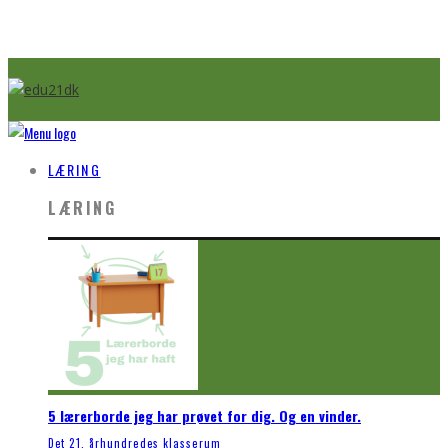
LÆRING
LÆRING
5 lærerborde jeg har prøvet for dig. Og en vinder.
Det 21. århundredes klasserum