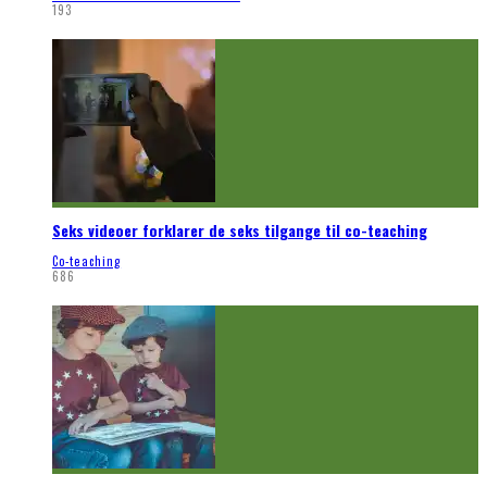
193
Seks videoer forklarer de seks tilgange til co-teaching
Co-teaching
686