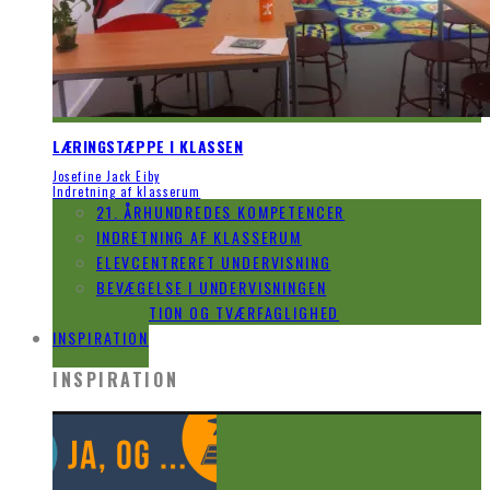
LÆRINGSTÆPPE I KLASSEN
Josefine Jack Eiby
Indretning af klasserum
21. ÅRHUNDREDES KOMPETENCER
INDRETNING AF KLASSERUM
ELEVCENTRERET UNDERVISNING
BEVÆGELSE I UNDERVISNINGEN
INNOVATION OG TVÆRFAGLIGHED
INSPIRATION
INSPIRATION